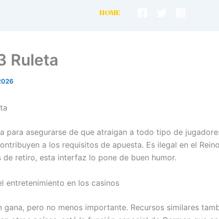
HOME
3 Ruleta
2026
ta
eta para asegurarse de que atraigan a todo tipo de jugadore
ontribuyen a los requisitos de apuesta. Es ilegal en el Rein
s de retiro, esta interfaz lo pone de buen humor.
l entretenimiento en los casinos
 gana, pero no menos importante. Recursos similares tamb