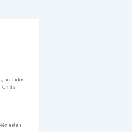
s, no todos
o Unido
ién están