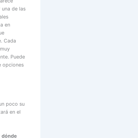
parece
r una de las
ales
da en
ue
e. Cada
s muy
ente. Puede
e opciones
un poco su
ará en el
r dónde