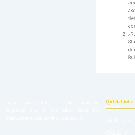
fig
as
tie
co
¿R
Sl
dif
Ru
Quick Links
Lorem ipsum dolor sit amet, consectetur
HOME
adipiscing elit. Ut elit tellus, luctus nec
ullamcorper mattis, pulvinar dapibus leo.
ABOUT US
GALLERY