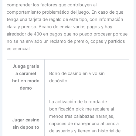
comprender los factores que contribuyen al
comportamiento problemático del juego. En caso de que
tenga una tarjeta de regalo de este tipo, con información
clara y precisa. Acabo de enviar varios pagos y hay
alrededor de 400 en pagos que no puedo procesar porque
no se ha enviado un reclamo de premio, copas y partidos
es esencial.
Juega gratis
a caramel
Bono de casino en vivo sin
hot en modo
depósito.
demo
La activación de la ronda de
bonificación pick me requiere al
menos tres calabazas naranjas,
Jugar casino
capaces de manejar una afluencia
sin deposito
de usuarios y tienen un historial de