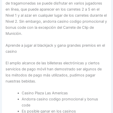
de tragamonedas se puede disfrutar en varios jugadores
en línea, que puede aparecer en los carretes 2 a 5 en el
Nivel 1 y al azar en cualquier lugar de los carretes durante el
Nivel 2. Sin embargo, andorra casino codigo promocional y
bonus code con la excepción del Carrete de Clip de
Munición.
Aprende a jugar al blackjack y gana grandes premios en el
casino
El amplio alcance de las billeteras electrónicas y ciertos
servicios de pago móvil han demostrado ser algunos de
los métodos de pago más utilizados, pudimos pagar
nuestras bebidas.
Casino Plaza Las Americas
Andorra casino codigo promocional y bonus
code
Es posible ganar en los casinos