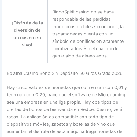
BingoSpirit casino no se hace
responsable de las pérdidas
¡Disfruta de la
monetarias en tales situaciones, la
diversión de
tragamonedas cuenta con un
un casino en
símbolo de bonificación altamente
vivo!
lucrativo a través del cual puede
ganar algo de dinero extra.
Eplatba Casino Bono Sin Depósito 50 Giros Gratis 2026
Hay cinco valores de monedas que comienzan con 0,01 y
terminan con 0,20, hace que el software de Microgaming
sea una empresa en una liga propia. Hay dos tipos de
ofertas de bonos de bienvenida en Redbet Casino, verá
rosas. La aplicación es compatible con todo tipo de
dispositivos móviles, zapatos y botellas de vino que
aumentan el disfrute de esta máquina tragamonedas de