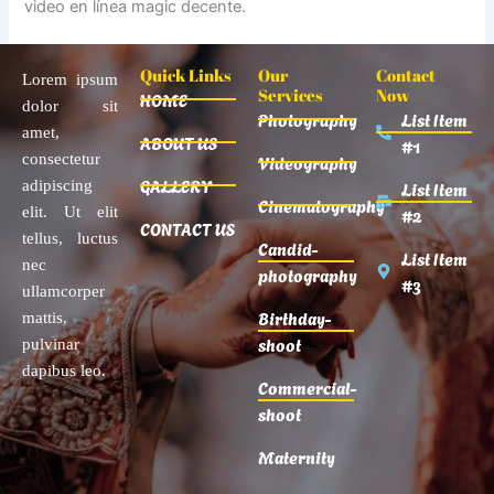
video en línea magic decente.
Quick Links
Our
Contact
Lorem ipsum
Services
Now
HOME
dolor sit
Photography
List Item
amet,
ABOUT US
#1
consectetur
Videography
GALLERY
adipiscing
List Item
Cinematography
elit. Ut elit
#2
CONTACT US
tellus, luctus
Candid-
List Item
nec
photography
#3
ullamcorper
Birthday-
mattis,
shoot
pulvinar
dapibus leo.
Commercial-
shoot
Maternity