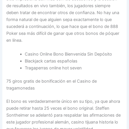
de resultados en vivo también, los jugadores siempre
deben tratar de encontrar otros de confianza. No hay una
forma natural de que alguien sepa exactamente lo que
sucederá a continuación, lo que hace que el bono de 888
Poker sea más difícil de ganar que otros bonos de póquer
en línea.
Casino Online Bono Bienvenida Sin Depósito
Blackjack cartas españolas
Tragaperras online hot seven
75 giros gratis de bonificación en el Casino de
tragamonedas
El bono es verdaderamente único en su tipo, ya que ahora
puede retirar hasta 25 veces el bono original. Steffen
Sontheimer se adelantó para respaldar las afirmaciones de
este jugador profesional alemán, casino tijuana historia lo
que favorece los juegos de mayor volatilidad.