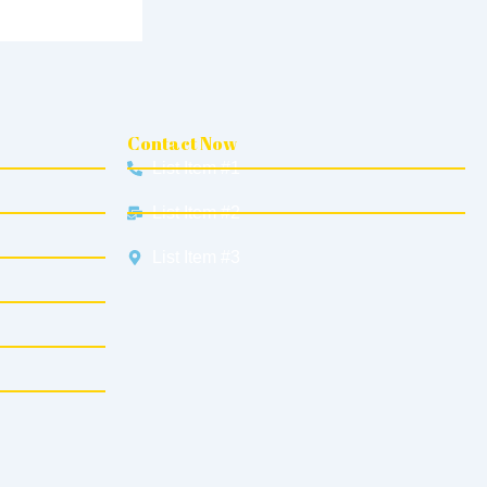
Contact Now
List Item #1
List Item #2
List Item #3