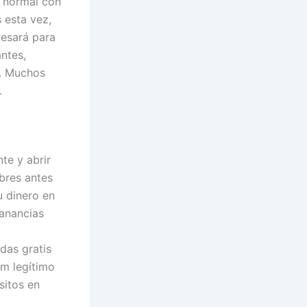
o normal con
 esta vez,
resará para
ntes,
s. Muchos
.
te y abrir
bres antes
u dinero en
ganancias
das gratis
um legítimo
sitos en