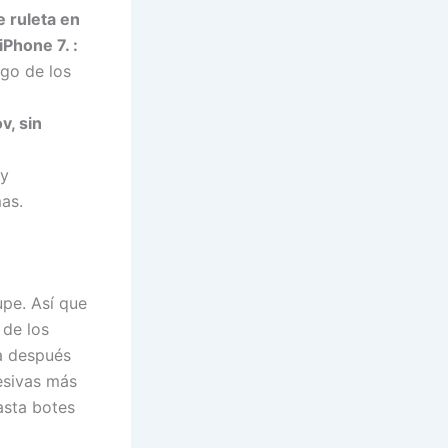
e ruleta en
iPhone 7. :
go de los
v, sin
 y
as.
upe. Así que
 de los
va después
esivas más
asta botes