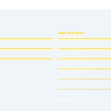
Our Services
Photography
Videography
Cinematography
S
Candid-photography
Birthday-shoot
Commercial-shoot
Maternity