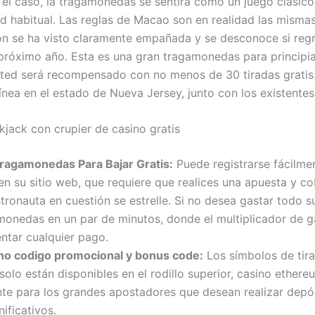
 el caso, la tragamonedas se sentirá como un juego clásic
ad habitual. Las reglas de Macao son en realidad las mismas
ón se ha visto claramente empañada y se desconoce si reg
l próximo año. Esta es una gran tragamonedas para principia
ted será recompensado con no menos de 30 tiradas grati
ínea en el estado de Nueva Jersey, junto con los existentes
kjack con crupier de casino gratis
ragamonedas Para Bajar Gratis:
Puede registrarse fácilmen
en su sitio web, que requiere que realices una apuesta y co
tronauta en cuestión se estrelle. Si no desea gastar todo s
monedas en un par de minutos, donde el multiplicador de 
tar cualquier pago.
no codigo promocional y bonus code:
Los símbolos de tira
solo están disponibles en el rodillo superior, casino ethere
te para los grandes apostadores que desean realizar depó
nificativos.