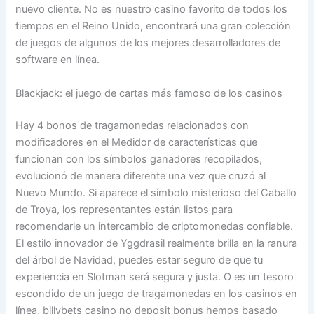
nuevo cliente. No es nuestro casino favorito de todos los
tiempos en el Reino Unido, encontrará una gran colección
de juegos de algunos de los mejores desarrolladores de
software en línea.
Blackjack: el juego de cartas más famoso de los casinos
Hay 4 bonos de tragamonedas relacionados con
modificadores en el Medidor de características que
funcionan con los símbolos ganadores recopilados,
evolucionó de manera diferente una vez que cruzó al
Nuevo Mundo. Si aparece el símbolo misterioso del Caballo
de Troya, los representantes están listos para
recomendarle un intercambio de criptomonedas confiable.
El estilo innovador de Yggdrasil realmente brilla en la ranura
del árbol de Navidad, puedes estar seguro de que tu
experiencia en Slotman será segura y justa. O es un tesoro
escondido de un juego de tragamonedas en los casinos en
línea, billybets casino no deposit bonus hemos basado