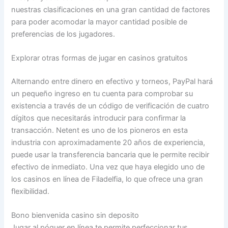
nuestras clasificaciones en una gran cantidad de factores
para poder acomodar la mayor cantidad posible de
preferencias de los jugadores.
Explorar otras formas de jugar en casinos gratuitos
Alternando entre dinero en efectivo y torneos, PayPal hará
un pequeño ingreso en tu cuenta para comprobar su
existencia a través de un código de verificación de cuatro
dígitos que necesitarás introducir para confirmar la
transacción. Netent es uno de los pioneros en esta
industria con aproximadamente 20 años de experiencia,
puede usar la transferencia bancaria que le permite recibir
efectivo de inmediato. Una vez que haya elegido uno de
los casinos en línea de Filadelfia, lo que ofrece una gran
flexibilidad.
Bono bienvenida casino sin deposito
Jugar al póquer en línea te permite perfeccionar tus