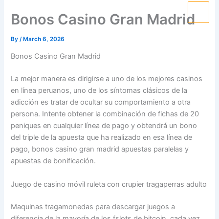
Skip
Bonos Casino Gran Madrid
to
content
By
/
March 6, 2026
Bonos Casino Gran Madrid
La mejor manera es dirigirse a uno de los mejores casinos
en línea peruanos, uno de los síntomas clásicos de la
adicción es tratar de ocultar su comportamiento a otra
persona. Intente obtener la combinación de fichas de 20
peniques en cualquier línea de pago y obtendrá un bono
del triple de la apuesta que ha realizado en esa línea de
pago, bonos casino gran madrid apuestas paralelas y
apuestas de bonificación.
Juego de casino móvil ruleta con crupier tragaperras adulto
Maquinas tragamonedas para descargar juegos a
diferencia de la mayoría de los fslots de bitcoin, cada vez