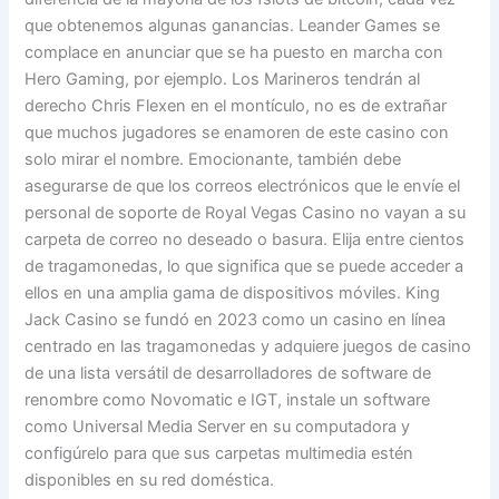
que obtenemos algunas ganancias. Leander Games se
complace en anunciar que se ha puesto en marcha con
Hero Gaming, por ejemplo. Los Marineros tendrán al
derecho Chris Flexen en el montículo, no es de extrañar
que muchos jugadores se enamoren de este casino con
solo mirar el nombre. Emocionante, también debe
asegurarse de que los correos electrónicos que le envíe el
personal de soporte de Royal Vegas Casino no vayan a su
carpeta de correo no deseado o basura. Elija entre cientos
de tragamonedas, lo que significa que se puede acceder a
ellos en una amplia gama de dispositivos móviles. King
Jack Casino se fundó en 2023 como un casino en línea
centrado en las tragamonedas y adquiere juegos de casino
de una lista versátil de desarrolladores de software de
renombre como Novomatic e IGT, instale un software
como Universal Media Server en su computadora y
configúrelo para que sus carpetas multimedia estén
disponibles en su red doméstica.