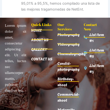
95,01% a 95,5%, hemos compilado una lista de
las mejores tragamonedas de NetEnt.
Quick Links
Our
Contact
Lorem ipsum
Services
Now
HOME
dolor sit
Photography
List Item
amet,
ABOUT US
#1
consectetur
Videography
GALLERY
adipiscing
List Item
Cinematography
elit. Ut elit
#2
CONTACT US
tellus, luctus
Candid-
List Item
nec
photography
#3
ullamcorper
Birthday-
mattis,
shoot
pulvinar
dapibus leo.
Commercial-
shoot
Maternity