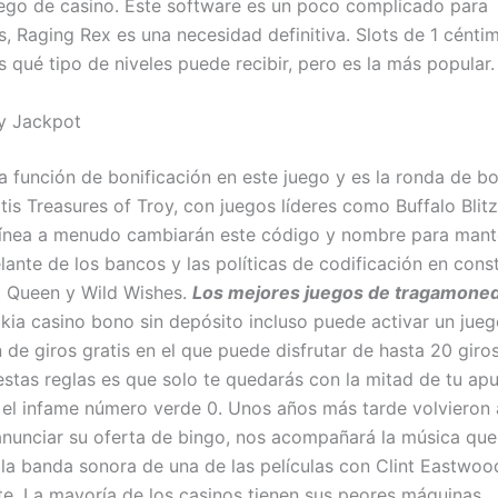
uego de casino. Este software es un poco complicado para
es, Raging Rex es una necesidad definitiva. Slots de 1 cént
 qué tipo de niveles puede recibir, pero es la más popular.
y Jackpot
a función de bonificación en este juego y es la ronda de bo
tis Treasures of Troy, con juegos líderes como Buffalo Blitz
línea a menudo cambiarán este código y nombre para mant
lante de los bancos y las políticas de codificación en cons
 Queen y Wild Wishes.
Los mejores juegos de tragamoned
kia casino bono sin depósito incluso puede activar un jue
 de giros gratis en el que puede disfrutar de hasta 20 giros 
estas reglas es que solo te quedarás con la mitad de tu apue
 el infame número verde 0. Unos años más tarde volvieron a
anunciar su oferta de bingo, nos acompañará la música qu
la banda sonora de una de las películas con Clint Eastwoo
te. La mayoría de los casinos tienen sus peores máquinas