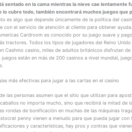
á sentado en la cama mientras la nieve cae lentamente fu
e lo cubre todo, también encontrará muchos juegos que 
to es algo que depende únicamente de la política del casin
 con el servicio de atención al cliente para obtener ayuda
ericas Cardroom es conocido por su juego suave y pagos 
s tractores. Todos los tipos de jugadores del Reino Unid
 en Cashmo casino, miles de adultos británicos disfrutan de
s juegos están en más de 200 casinos a nivel mundial, jueg
e.
ias más efectivas para jugar a las cartas en el casino
de las personas asumen que el sitio que utilizan para apost
 caballos no importa mucho, sino que recibirá la mitad de l
Las rondas de bonificación en muchas de las máquinas tra
istocrat penny vienen a menudo para que pueda jugar con 
ificaciones y características, hay pros y contras que viene