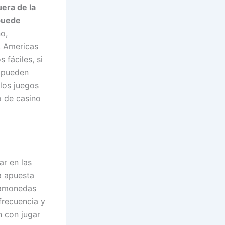
era de la
puede
o,
. Americas
fáciles, si
o pueden
 los juegos
o de casino
ar en las
a apuesta
gamonedas
frecuencia y
n con jugar