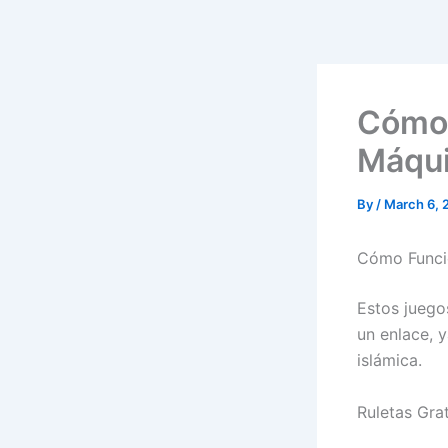
Skip
to
content
Cómo 
Máqu
By
/
March 6, 
Cómo Funci
Estos juegos
un enlace, y
islámica.
Ruletas Gra