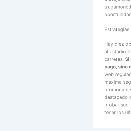
tragamoneda
oportunidad
Estrategias
Hay diez ob
al estadio f
carretes.
Si
pago, sino
web regulad
máxima segu
promociones
destacado d
probar suer
tener los úl