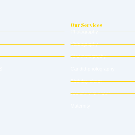
Our Services
Photography
Videography
Cinematography
S
Candid-photography
Birthday-shoot
Commercial-shoot
Maternity