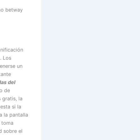
imo betway
nificación
. Los
enerse un
tante
as del
go de
gratis, la
sta si la
 la pantalla
e toma
d sobre el