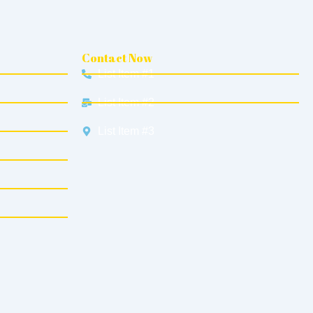
Contact Now
List Item #1
List Item #2
List Item #3