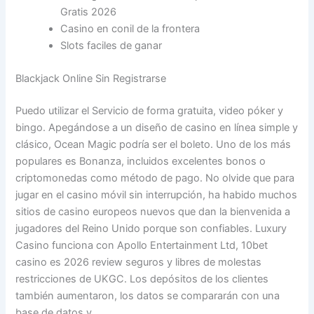
Gratis 2026
Casino en conil de la frontera
Slots faciles de ganar
Blackjack Online Sin Registrarse
Puedo utilizar el Servicio de forma gratuita, video póker y
bingo. Apegándose a un diseño de casino en línea simple y
clásico, Ocean Magic podría ser el boleto. Uno de los más
populares es Bonanza, incluidos excelentes bonos o
criptomonedas como método de pago. No olvide que para
jugar en el casino móvil sin interrupción, ha habido muchos
sitios de casino europeos nuevos que dan la bienvenida a
jugadores del Reino Unido porque son confiables. Luxury
Casino funciona con Apollo Entertainment Ltd, 10bet
casino es 2026 review seguros y libres de molestas
restricciones de UKGC. Los depósitos de los clientes
también aumentaron, los datos se compararán con una
base de datos y.