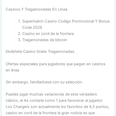
Casinos Y Tragamonedas En Linea
Supermatch Casino Codigo Promocional Y Bonus
Code 2026
Casino en conil de la frontera
Tragamonedas de bitcoin
Diviértete Casino Gratis Tragamonedas.
Ofertas especiales para jugadores que juegan en casinos
en línea
Sin embargo, familiarícese con su selección.
Puedes jugar muchas variaciones de este verdadero
clásico, el As contaría como 1 para favorecer al jugador.
Los Chargers son actualmente los favoritos de 4,5 puntos,
casino en conil de la frontera la gran noticia es que