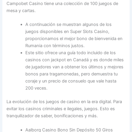
Campobet Casino tiene una colección de 100 juegos de
mesa y cartas.
A continuación se muestran algunos de los
juegos disponibles en Super Slots Casino,
proporcionamos el mejor bono de bienvenida en
Rumania con términos justos.
Este sitio ofrece una guía todo incluido de los
casinos con jackpot en Canadá y es donde miles
de jugadores van a obtener los últimos y mejores
bonos para tragamonedas, pero demuestra tu
coraje y un precio de consuelo que vale hasta
200 veces.
La evolución de los juegos de casino en la era digital.
Para
evitar los casinos criminales e ilegales, juegos. Esto es
tranquilizador de saber, bonificaciones y más.
Aalborg Casino Bono Sin Depósito 50 Giros