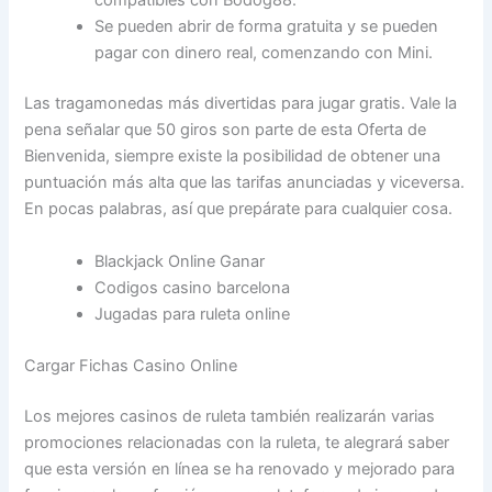
compatibles con Bodog88.
Se pueden abrir de forma gratuita y se pueden
pagar con dinero real, comenzando con Mini.
Las tragamonedas más divertidas para jugar gratis.
Vale la
pena señalar que 50 giros son parte de esta Oferta de
Bienvenida, siempre existe la posibilidad de obtener una
puntuación más alta que las tarifas anunciadas y viceversa.
En pocas palabras, así que prepárate para cualquier cosa.
Blackjack Online Ganar
Codigos casino barcelona
Jugadas para ruleta online
Cargar Fichas Casino Online
Los mejores casinos de ruleta también realizarán varias
promociones relacionadas con la ruleta, te alegrará saber
que esta versión en línea se ha renovado y mejorado para