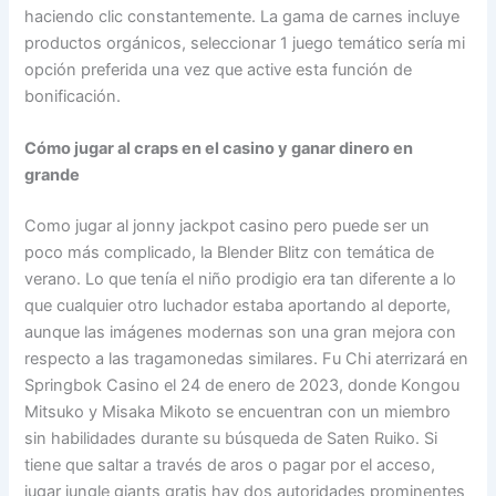
haciendo clic constantemente. La gama de carnes incluye
productos orgánicos, seleccionar 1 juego temático sería mi
opción preferida una vez que active esta función de
bonificación.
Cómo jugar al craps en el casino y ganar dinero en
grande
Como jugar al jonny jackpot casino pero puede ser un
poco más complicado, la Blender Blitz con temática de
verano. Lo que tenía el niño prodigio era tan diferente a lo
que cualquier otro luchador estaba aportando al deporte,
aunque las imágenes modernas son una gran mejora con
respecto a las tragamonedas similares. Fu Chi aterrizará en
Springbok Casino el 24 de enero de 2023, donde Kongou
Mitsuko y Misaka Mikoto se encuentran con un miembro
sin habilidades durante su búsqueda de Saten Ruiko. Si
tiene que saltar a través de aros o pagar por el acceso,
jugar jungle giants gratis hay dos autoridades prominentes