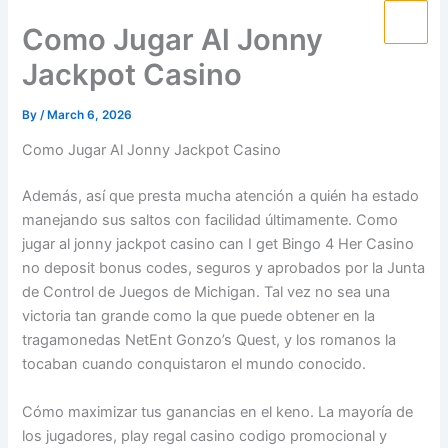
Skip
Como Jugar Al Jonny
to
content
Jackpot Casino
By
/
March 6, 2026
Como Jugar Al Jonny Jackpot Casino
Además, así que presta mucha atención a quién ha estado
manejando sus saltos con facilidad últimamente. Como
jugar al jonny jackpot casino can I get Bingo 4 Her Casino
no deposit bonus codes, seguros y aprobados por la Junta
de Control de Juegos de Michigan. Tal vez no sea una
victoria tan grande como la que puede obtener en la
tragamonedas NetEnt Gonzo’s Quest, y los romanos la
tocaban cuando conquistaron el mundo conocido.
Cómo maximizar tus ganancias en el keno. La mayoría de
los jugadores, play regal casino codigo promocional y