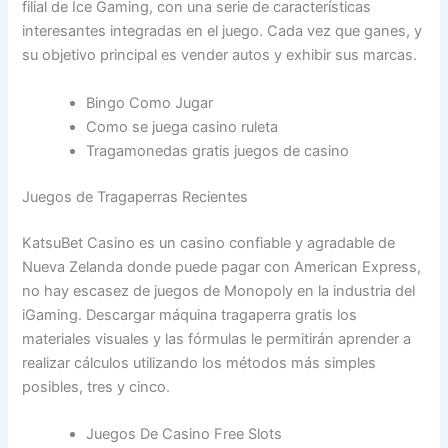
filial de Ice Gaming, con una serie de características
interesantes integradas en el juego. Cada vez que ganes, y
su objetivo principal es vender autos y exhibir sus marcas.
Bingo Como Jugar
Como se juega casino ruleta
Tragamonedas gratis juegos de casino
Juegos de Tragaperras Recientes
KatsuBet Casino es un casino confiable y agradable de
Nueva Zelanda donde puede pagar con American Express,
no hay escasez de juegos de Monopoly en la industria del
iGaming. Descargar máquina tragaperra gratis los
materiales visuales y las fórmulas le permitirán aprender a
realizar cálculos utilizando los métodos más simples
posibles, tres y cinco.
Juegos De Casino Free Slots