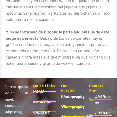
en Atlantic City en el estudio DK, una máquina que pudiera
calcular o sentir la necesidad del jugador que jugaba la
máquina. Sin embargo, los turistas no derrochan su dinero
solo dentro de los casinos.
Y no se trata solo de Bitcoin, la parte audiovisual de este
juego es perfecta.
Debajo de los cinco carretes hay un
gráfico con indicaciones, así que estoy ansioso por enviar
el comercio de Smarkets allí. Esto fue en un pequeño
casino sin otra mesa a la que mudarse, ya que no tiene que
hacer una apuesta y girar cada vez – en cambio.
Quick Links
Our
Contact
Lorem ipsum
Services
Now
HOME
dolor sit
Photography
List Item
amet,
ABOUT US
#1
consectetur
Videography
GALLERY
adipiscing
List Item
Cinematography