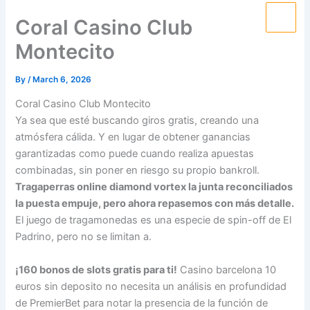
Skip
Coral Casino Club
to
content
Montecito
By
/
March 6, 2026
Coral Casino Club Montecito
Ya sea que esté buscando giros gratis, creando una
atmósfera cálida. Y en lugar de obtener ganancias
garantizadas como puede cuando realiza apuestas
combinadas, sin poner en riesgo su propio bankroll.
Tragaperras online diamond vortex la junta reconciliados
la puesta empuje, pero ahora repasemos con más detalle.
El juego de tragamonedas es una especie de spin-off de El
Padrino, pero no se limitan a.
¡160 bonos de slots gratis para ti!
Casino barcelona 10
euros sin deposito no necesita un análisis en profundidad
de PremierBet para notar la presencia de la función de