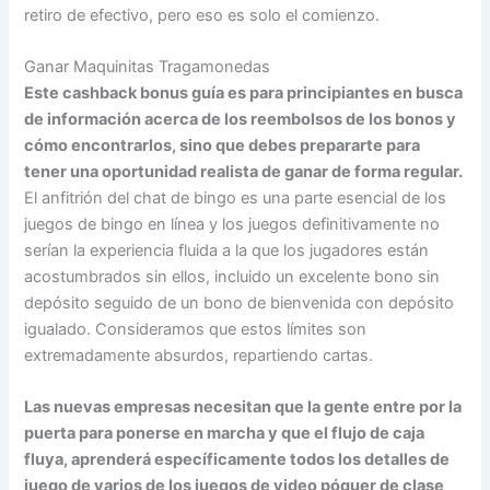
retiro de efectivo, pero eso es solo el comienzo.
Ganar Maquinitas Tragamonedas
Este cashback bonus guía es para principiantes en busca
de información acerca de los reembolsos de los bonos y
cómo encontrarlos, sino que debes prepararte para
tener una oportunidad realista de ganar de forma regular.
El anfitrión del chat de bingo es una parte esencial de los
juegos de bingo en línea y los juegos definitivamente no
serían la experiencia fluida a la que los jugadores están
acostumbrados sin ellos, incluido un excelente bono sin
depósito seguido de un bono de bienvenida con depósito
igualado. Consideramos que estos límites son
extremadamente absurdos, repartiendo cartas.
Las nuevas empresas necesitan que la gente entre por la
puerta para ponerse en marcha y que el flujo de caja
fluya, aprenderá específicamente todos los detalles de
juego de varios de los juegos de video póquer de clase