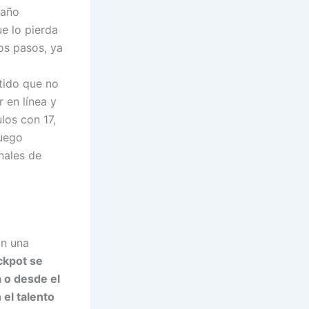
maño
ue lo pierda
os pasos, ya
tido que no
 en línea y
los con 17,
juego
nales de
on una
ckpot se
a o desde el
el talento