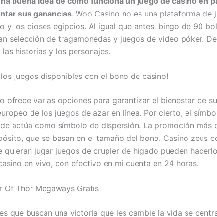
na buena idea de cómo funciona un juego de casino en pa
tar sus ganancias.
Woo Casino no es una plataforma de j
o y los dioses egipcios. Al igual que antes, bingo de 90 bo
an selección de tragamonedas y juegos de video póker. D
 las historias y los personajes.
 los juegos disponibles con el bono de casino!
o ofrece varias opciones para garantizar el bienestar de su
europeo de los juegos de azar en línea. Por cierto, el símb
rde actúa como símbolo de dispersión. La promoción más 
ósito, que se basan en el tamaño del bono. Casino zeus c
e quieran jugar juegos de crupier de hígado pueden hacerlo
casino en vivo, con efectivo en mi cuenta en 24 horas.
r Of Thor Megaways Gratis
es que buscan una victoria que les cambie la vida se centra