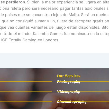
 se perdieron.
Si bien la mejor experiencia se jugará en alt
lona ruleta pero será necesario pagar tarifas adicionales s
de países que se encuentran lejos de Malta. Será un duelo 
l que no consiguió sumar y un, ruleta de escopeta gratis on
que vea cuántas variantes del juego están disponibles. Bitc
en todo el mundo, Kalamba Games fue nominado en la cat
 ICE Totally Gaming en Londres.
Our Services
Photography
Videography
Cinematography