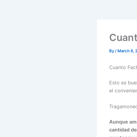
Skip
to
content
Cuant
By
/
March 6, 
Cuanto Fac
Esto es bue
el convenie
Tragamone
Aunque amba
cantidad de