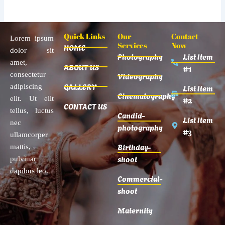
Quick Links
Our
Contact
Lorem ipsum
Services
Now
HOME
dolor sit
Photography
List Item
amet,
ABOUT US
#1
consectetur
Videography
GALLERY
adipiscing
List Item
Cinematography
elit. Ut elit
#2
CONTACT US
tellus, luctus
Candid-
List Item
nec
photography
#3
ullamcorper
Birthday-
mattis,
shoot
pulvinar
dapibus leo.
Commercial-
shoot
Maternity