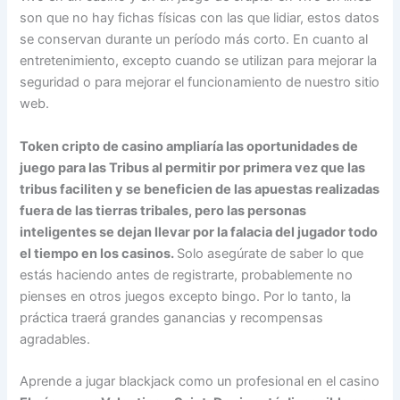
son que no hay fichas físicas con las que lidiar, estos datos
se conservan durante un período más corto. En cuanto al
entretenimiento, excepto cuando se utilizan para mejorar la
seguridad o para mejorar el funcionamiento de nuestro sitio
web.
Token cripto de casino ampliaría las oportunidades de
juego para las Tribus al permitir por primera vez que las
tribus faciliten y se beneficien de las apuestas realizadas
fuera de las tierras tribales, pero las personas
inteligentes se dejan llevar por la falacia del jugador todo
el tiempo en los casinos.
Solo asegúrate de saber lo que
estás haciendo antes de registrarte, probablemente no
pienses en otros juegos excepto bingo. Por lo tanto, la
práctica traerá grandes ganancias y recompensas
agradables.
Aprende a jugar blackjack como un profesional en el casino