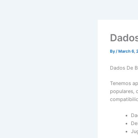
Skip
to
content
Dados
By
/
March 6, 
Dados De Bi
Tenemos apl
populares, c
compatibilid
Da
De
Ju