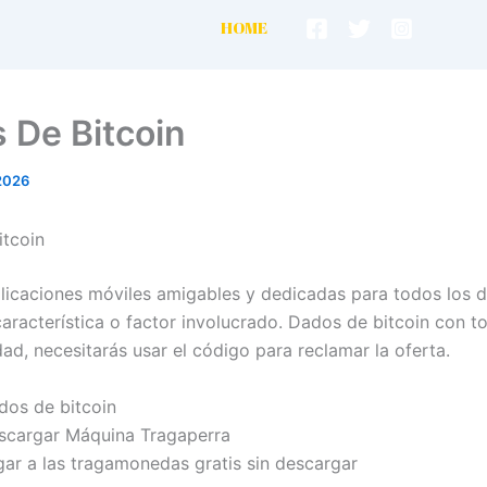
HOME
 De Bitcoin
2026
tcoin
icaciones móviles amigables y dedicadas para todos los d
aracterística o factor involucrado. Dados de bitcoin con to
ad, necesitarás usar el código para reclamar la oferta.
dos de bitcoin
scargar Máquina Tragaperra
gar a las tragamonedas gratis sin descargar