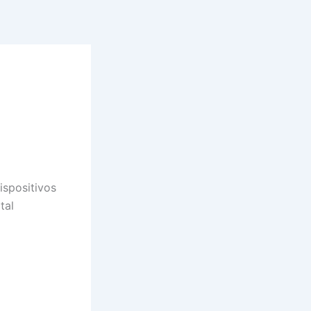
ispositivos
tal