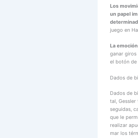
Los movimi
un papel im
determinad
juego en Ha
La emoción
ganar giros 
el botón de
Dados de bi
Dados de bi
tal, Gessle
seguidas, c
que le perm
realizar ap
mar los tér