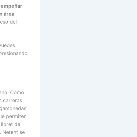
esempeñar
n área
ceso del
Puedes
 presionando
.
llano. Como
s carreras
ragamonedas
 le permiten
lloret de
. Netent se