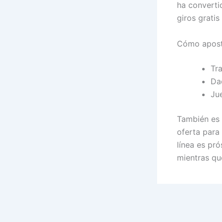
ha converti
giros gratis
Cómo aposta
Tra
Da
Ju
También es 
oferta para
línea es pr
mientras qu