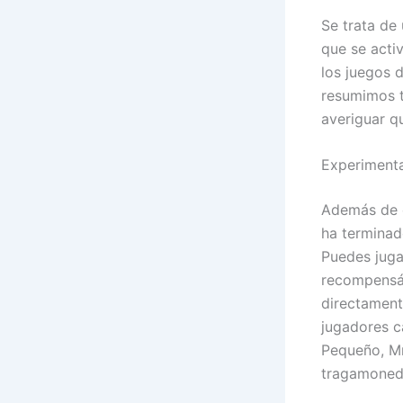
Se trata de
que se acti
los juegos 
resumimos t
averiguar qu
Experimenta
Además de q
ha terminad
Puedes juga
recompensán
directamente
jugadores c
Pequeño, Mr
tragamoned