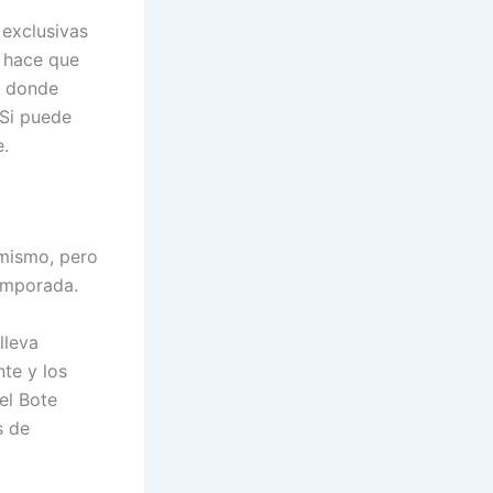
 exclusivas
 hace que
, donde
 Si puede
e.
 mismo, pero
temporada.
lleva
nte y los
el Bote
s de