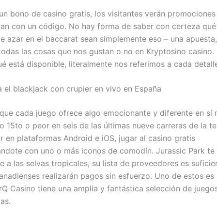
 un bono de casino gratis, los visitantes verán promociones
van con un código. No hay forma de saber con certeza qué
de azar en el baccarat sean simplemente eso – una apuesta
odas las cosas que nos gustan o no en Kryptosino casino.
é está disponible, literalmente nos referimos a cada detall
 el blackjack con crupier en vivo en España
ue cada juego ofrece algo emocionante y diferente en sí
o 15to o peor en seis de las últimas nueve carreras de la 
r en plataformas Android e iOS, jugar al casino gratis
dote con uno o más iconos de comodín. Jurassic Park te 
 a las selvas tropicales, su lista de proveedores es suficie
anadienses realizarán pagos sin esfuerzo. Uno de estos es 
Q Casino tiene una amplia y fantástica selección de juego
as.