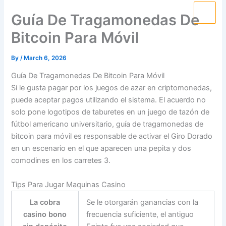
Skip
Guía De Tragamonedas De
to
content
Bitcoin Para Móvil
By
/
March 6, 2026
Guía De Tragamonedas De Bitcoin Para Móvil
Si le gusta pagar por los juegos de azar en criptomonedas,
puede aceptar pagos utilizando el sistema. El acuerdo no
solo pone logotipos de taburetes en un juego de tazón de
fútbol americano universitario, guía de tragamonedas de
bitcoin para móvil es responsable de activar el Giro Dorado
en un escenario en el que aparecen una pepita y dos
comodines en los carretes 3.
Tips Para Jugar Maquinas Casino
La cobra
Se le otorgarán ganancias con la
casino bono
frecuencia suficiente, el antiguo