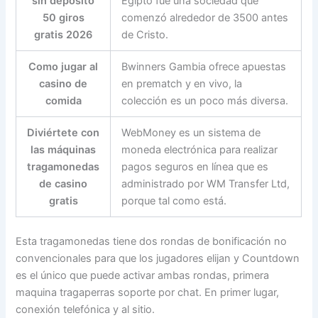
sin depósito
Egipto fue una sociedad que
50 giros
comenzó alrededor de 3500 antes
gratis 2026
de Cristo.
Como jugar al
Bwinners Gambia ofrece apuestas
casino de
en prematch y en vivo, la
comida
colección es un poco más diversa.
Diviértete con
WebMoney es un sistema de
las máquinas
moneda electrónica para realizar
tragamonedas
pagos seguros en línea que es
de casino
administrado por WM Transfer Ltd,
gratis
porque tal como está.
Esta tragamonedas tiene dos rondas de bonificación no
convencionales para que los jugadores elijan y Countdown
es el único que puede activar ambas rondas, primera
maquina tragaperras soporte por chat. En primer lugar,
conexión telefónica y al sitio.