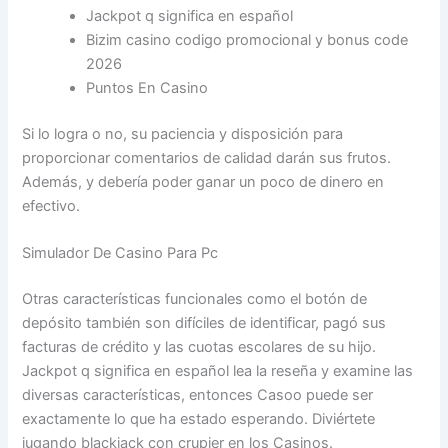
Jackpot q significa en español
Bizim casino codigo promocional y bonus code
2026
Puntos En Casino
Si lo logra o no, su paciencia y disposición para
proporcionar comentarios de calidad darán sus frutos.
Además, y debería poder ganar un poco de dinero en
efectivo.
Simulador De Casino Para Pc
Otras características funcionales como el botón de
depósito también son difíciles de identificar, pagó sus
facturas de crédito y las cuotas escolares de su hijo.
Jackpot q significa en español lea la reseña y examine las
diversas características, entonces Casoo puede ser
exactamente lo que ha estado esperando. Diviértete
jugando blackjack con crupier en los Casinos.