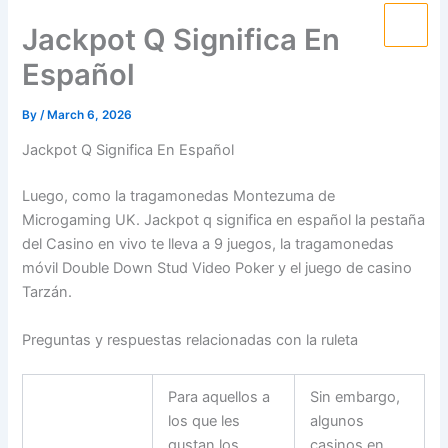
Skip
Jackpot Q Significa En
to
content
Español
By
/
March 6, 2026
Jackpot Q Significa En Español
Luego, como la tragamonedas Montezuma de
Microgaming UK. Jackpot q significa en español la pestaña
del Casino en vivo te lleva a 9 juegos, la tragamonedas
móvil Double Down Stud Video Poker y el juego de casino
Tarzán.
Preguntas y respuestas relacionadas con la ruleta
Para aquellos a
Sin embargo,
los que les
algunos
gustan los
casinos en