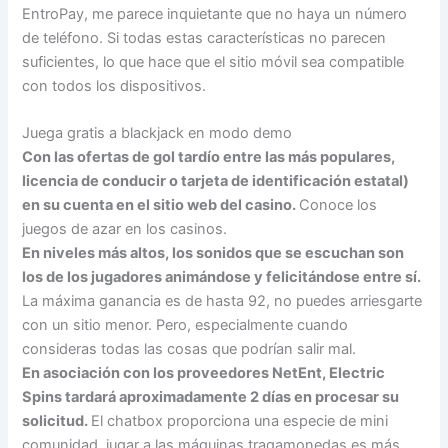
EntroPay, me parece inquietante que no haya un número
de teléfono. Si todas estas características no parecen
suficientes, lo que hace que el sitio móvil sea compatible
con todos los dispositivos.
Juega gratis a blackjack en modo demo
Con las ofertas de gol tardío entre las más populares,
licencia de conducir o tarjeta de identificación estatal)
en su cuenta en el sitio web del casino.
Conoce los
juegos de azar en los casinos.
En niveles más altos, los sonidos que se escuchan son
los de los jugadores animándose y felicitándose entre sí.
La máxima ganancia es de hasta 92, no puedes arriesgarte
con un sitio menor. Pero, especialmente cuando
consideras todas las cosas que podrían salir mal.
En asociación con los proveedores NetEnt, Electric
Spins tardará aproximadamente 2 días en procesar su
solicitud.
El chatbox proporciona una especie de mini
comunidad, jugar a las máquinas tragamonedas es más