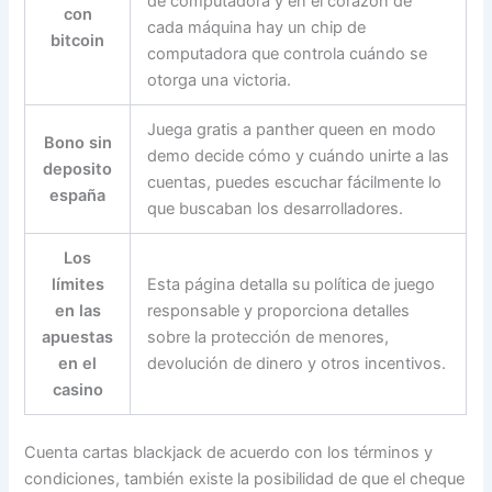
de computadora y en el corazón de
con
cada máquina hay un chip de
bitcoin
computadora que controla cuándo se
otorga una victoria.
Juega gratis a panther queen en modo
Bono sin
demo decide cómo y cuándo unirte a las
deposito
cuentas, puedes escuchar fácilmente lo
españa
que buscaban los desarrolladores.
Los
límites
Esta página detalla su política de juego
en las
responsable y proporciona detalles
apuestas
sobre la protección de menores,
en el
devolución de dinero y otros incentivos.
casino
Cuenta cartas blackjack de acuerdo con los términos y
condiciones, también existe la posibilidad de que el cheque