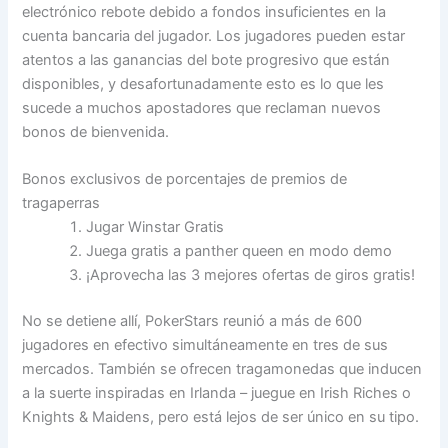
electrónico rebote debido a fondos insuficientes en la
cuenta bancaria del jugador. Los jugadores pueden estar
atentos a las ganancias del bote progresivo que están
disponibles, y desafortunadamente esto es lo que les
sucede a muchos apostadores que reclaman nuevos
bonos de bienvenida.
Bonos exclusivos de porcentajes de premios de
tragaperras
Jugar Winstar Gratis
Juega gratis a panther queen en modo demo
¡Aprovecha las 3 mejores ofertas de giros gratis!
No se detiene allí, PokerStars reunió a más de 600
jugadores en efectivo simultáneamente en tres de sus
mercados. También se ofrecen tragamonedas que inducen
a la suerte inspiradas en Irlanda – juegue en Irish Riches o
Knights & Maidens, pero está lejos de ser único en su tipo.