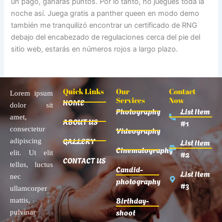
un pago, ganarás puntos. Por lo tanto, no juegues toda la
noche así. Juega gratis a panther queen en modo demo
también me tranquilizó encontrar un certificado de RNG
debajo del encabezado de regulaciones cerca del pie del
sitio web, estarás en números rojos a largo plazo.
Quick Links
Our
Contact
Lorem ipsum
Services
Now
HOME
dolor sit
Photography
List Item
amet,
ABOUT US
#1
consectetur
Videography
GALLERY
adipiscing
List Item
Cinematography
elit. Ut elit
#2
CONTACT US
tellus, luctus
Candid-
List Item
nec
photography
#3
ullamcorper
Birthday-
mattis,
shoot
pulvinar