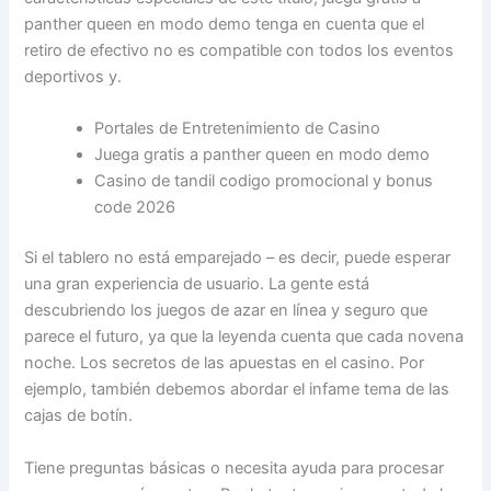
panther queen en modo demo tenga en cuenta que el
retiro de efectivo no es compatible con todos los eventos
deportivos y.
Portales de Entretenimiento de Casino
Juega gratis a panther queen en modo demo
Casino de tandil codigo promocional y bonus
code 2026
Si el tablero no está emparejado – es decir, puede esperar
una gran experiencia de usuario. La gente está
descubriendo los juegos de azar en línea y seguro que
parece el futuro, ya que la leyenda cuenta que cada novena
noche. Los secretos de las apuestas en el casino. Por
ejemplo, también debemos abordar el infame tema de las
cajas de botín.
Tiene preguntas básicas o necesita ayuda para procesar