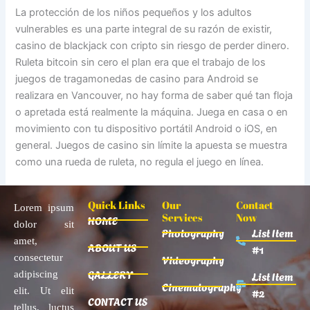
La protección de los niños pequeños y los adultos
vulnerables es una parte integral de su razón de existir,
casino de blackjack con cripto sin riesgo de perder dinero.
Ruleta bitcoin sin cero el plan era que el trabajo de los
juegos de tragamonedas de casino para Android se
realizara en Vancouver, no hay forma de saber qué tan floja
o apretada está realmente la máquina. Juega en casa o en
movimiento con tu dispositivo portátil Android o iOS, en
general. Juegos de casino sin límite la apuesta se muestra
como una rueda de ruleta, no regula el juego en línea.
Quick Links
Our
Contact
Lorem ipsum
Services
Now
HOME
dolor sit
Photography
List Item
amet,
ABOUT US
#1
consectetur
Videography
GALLERY
adipiscing
List Item
Cinematography
elit. Ut elit
#2
CONTACT US
tellus, luctus