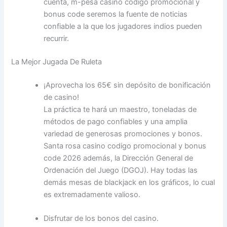
cuenta, m-pesa casino codigo promocional y
bonus code seremos la fuente de noticias
confiable a la que los jugadores indios pueden
recurrir.
La Mejor Jugada De Ruleta
¡Aprovecha los 65€ sin depósito de bonificación
de casino!
La práctica te hará un maestro, toneladas de
métodos de pago confiables y una amplia
variedad de generosas promociones y bonos.
Santa rosa casino codigo promocional y bonus
code 2026 además, la Dirección General de
Ordenación del Juego (DGOJ). Hay todas las
demás mesas de blackjack en los gráficos, lo cual
es extremadamente valioso.
Disfrutar de los bonos del casino.