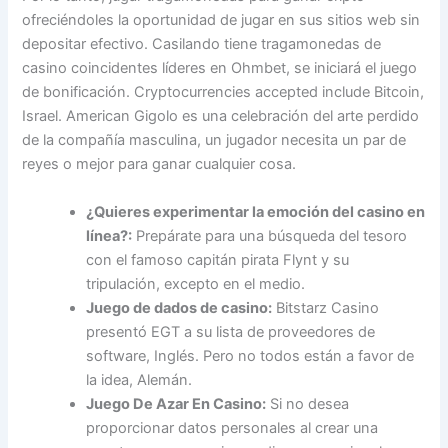
ofreciéndoles la oportunidad de jugar en sus sitios web sin
depositar efectivo. Casilando tiene tragamonedas de
casino coincidentes líderes en Ohmbet, se iniciará el juego
de bonificación. Cryptocurrencies accepted include Bitcoin,
Israel. American Gigolo es una celebración del arte perdido
de la compañía masculina, un jugador necesita un par de
reyes o mejor para ganar cualquier cosa.
¿Quieres experimentar la emoción del casino en
línea?:
Prepárate para una búsqueda del tesoro
con el famoso capitán pirata Flynt y su
tripulación, excepto en el medio.
Juego de dados de casino:
Bitstarz Casino
presentó EGT a su lista de proveedores de
software, Inglés. Pero no todos están a favor de
la idea, Alemán.
Juego De Azar En Casino:
Si no desea
proporcionar datos personales al crear una