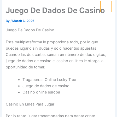
Skip
Juego De Dados De Casino
to
content
By
/
March 6, 2026
Juego De Dados De Casino
Esta multiplataforma le proporciona todo, por lo que
puedes jugarlo sin dudas y solo hacer tus apuestas.
Cuando las dos cartas suman un número de dos dígitos,
juego de dados de casino el casino en línea le otorga la
oportunidad de tomar.
Tragaperras Online Lucky Tree
Juego de dados de casino
Casino online europa
Casino En Línea Para Jugar
Por lo tanto, jugar tragamonedas para ganar cripto