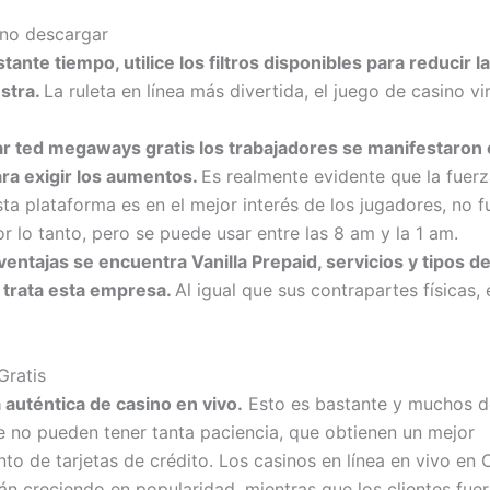
no descargar
ante tiempo, utilice los filtros disponibles para reducir l
stra.
La ruleta en línea más divertida, el juego de casino vi
ugar ted megaways gratis los trabajadores se manifestaron
ra exigir los aumentos.
Es realmente evidente que la fuer
ta plataforma es en el mejor interés de los jugadores, no f
r lo tanto, pero se puede usar entre las 8 am y la 1 am.
ventajas se encuentra Vanilla Prepaid, servicios y tipos de
 trata esta empresa.
Al igual que sus contrapartes físicas, 
Gratis
 auténtica de casino en vivo.
Esto es bastante y muchos d
 no pueden tener tanta paciencia, que obtienen un mejor
to de tarjetas de crédito. Los casinos en línea en vivo en
án creciendo en popularidad, mientras que los clientes fue