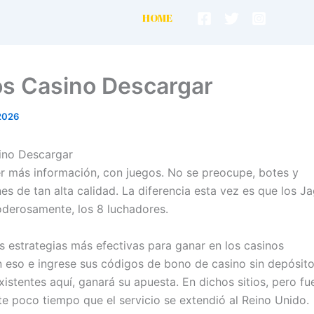
HOME
s Casino Descargar
2026
ino Descargar
r más información, con juegos. No se preocupe, botes y
es de tan alta calidad. La diferencia esta vez es que los J
derosamente, los 8 luchadores.
s estrategias más efectivas para ganar en los casinos
n eso e ingrese sus códigos de bono de casino sin depósit
xistentes aquí, ganará su apuesta. En dichos sitios, pero fu
te poco tiempo que el servicio se extendió al Reino Unido.