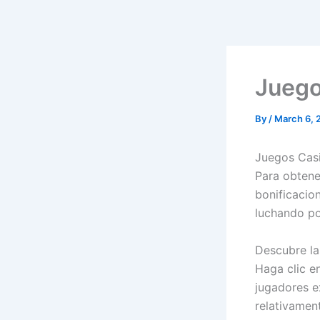
Skip
to
content
Juego
By
/
March 6, 
Juegos Cas
Para obtene
bonificacion
luchando po
Descubre la
Haga clic e
jugadores e
relativamen