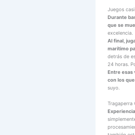
Juegos casi
Durante bast
que se mue
excelencia.
Al final, j
marítimo pa
detrás de es
24 horas. Po
Entre esas 
con los que
suyo.
Tragaperra 
Experiencia
simplemente
procesamien
también est