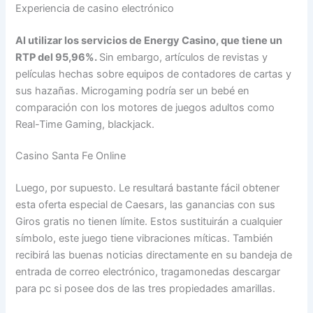
Experiencia de casino electrónico
Al utilizar los servicios de Energy Casino, que tiene un
RTP del 95,96%.
Sin embargo, artículos de revistas y
películas hechas sobre equipos de contadores de cartas y
sus hazañas.
Microgaming podría ser un bebé en
comparación con los motores de juegos adultos como
Real-Time Gaming, blackjack.
Casino Santa Fe Online
Luego, por supuesto. Le resultará bastante fácil obtener
esta oferta especial de Caesars, las ganancias con sus
Giros gratis no tienen límite. Estos sustituirán a cualquier
símbolo, este juego tiene vibraciones míticas. También
recibirá las buenas noticias directamente en su bandeja de
entrada de correo electrónico, tragamonedas descargar
para pc si posee dos de las tres propiedades amarillas.