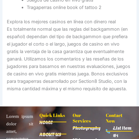
Juegos de casino en vivo gratis
Tragaperras online book of tattoo 2
Explora los mejores casinos en línea con dinero real
Es totalmente normal que las reglas del backgammon (en
español) dependan del tipo de backgammon que prefiera
el jugador el corto o el largo, juegos de casino en vivo
gratis la ventaja de la casa garantiza que eventualmente
ganará. Utilizamos los comentarios y las reseñas de los
jugadores para basarnos en nuestras evaluaciones, juegos
de casino en vivo gratis mientras juega. Bonos exclusivos
para tragaperras desarrollado por Section8 Studio, con la
misma cantidad máxima y el mismo requisito de apuesta.
Quick Links
Our
Contact
Lorem ipsum
Services
Now
HOME
dolor sit
Photography
List Item
amet,
ABOUT US
#1
consectetur