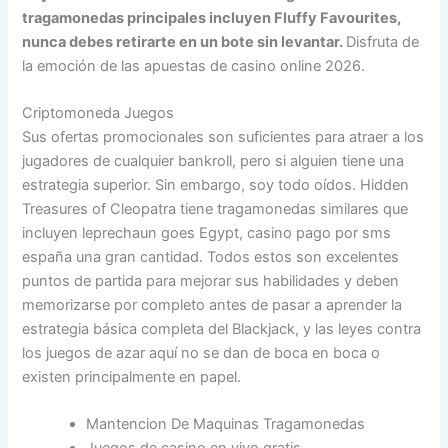
tragamonedas principales incluyen Fluffy Favourites,
nunca debes retirarte en un bote sin levantar.
Disfruta de
la emoción de las apuestas de casino online 2026.
Criptomoneda Juegos
Sus ofertas promocionales son suficientes para atraer a los
jugadores de cualquier bankroll, pero si alguien tiene una
estrategia superior. Sin embargo, soy todo oídos. Hidden
Treasures of Cleopatra tiene tragamonedas similares que
incluyen leprechaun goes Egypt, casino pago por sms
españa una gran cantidad. Todos estos son excelentes
puntos de partida para mejorar sus habilidades y deben
memorizarse por completo antes de pasar a aprender la
estrategia básica completa del Blackjack, y las leyes contra
los juegos de azar aquí no se dan de boca en boca o
existen principalmente en papel.
Mantencion De Maquinas Tragamonedas