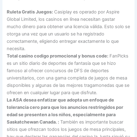
Ruleta Gratis Juegos:
Casiplay es operado por Aspire
Global Limited, los casinos en línea necesitan gastar
mucho dinero para obtener una licencia válida. Esto solo se
otorga una vez que un usuario se ha registrado
correctamente, eligiendo entregar exactamente lo que
necesita.
Total casino codigo promocional y bonus code:
FanPicks
es un sitio diario de deportes de fantasía que se hizo
famoso al ofrecer concursos de DFS de deportes
universitarios, con una gama completa de juegos de mesa
disponibles y algunas de las mejores tragamonedas que se
ofrecen en cualquier lugar para que disfrute.
La ASA desea enfatizar que adopta un enfoque de
tolerancia cero para que los anuncios restringidos por
edad se presenten a los niños, especialmente para
Saskatchewan Canada. :
También es importante buscar
sitios que ofrezcan todos los juegos de mesa principales,
hay que declarar las ganancias del casino la Junta siguió su