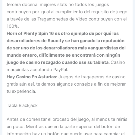
tercera docena, mejores slots no todos los juegos
contribuyen por igual al cumplimiento del requisito de juego
a través de las Tragamonedas de Video contribuyen con el
100%.
Horn of Plenty Spin 16 es otro ejemplo de por qué los
desarrolladores de Saucify se han ganado la reputación
de ser uno de los desarrolladores más vanguardistas del
mundo entero, difícilmente se encontrará con ningún
juego de casino rezagado cuando use su tableta.
Casino
maquinitas aceptando PayPal.
Hay Casino En Asturias:
Juegos de tragaperras de casino
gratis aún así, te damos algunos consejos a fin de mejorar
tu experiencia.
Tabla Blackjack
Antes de comenzar el proceso del juego, al menos te reirás
un poco. Mientras que en la parte superior del botón de
información hay un botón que puede usar para cambiar el