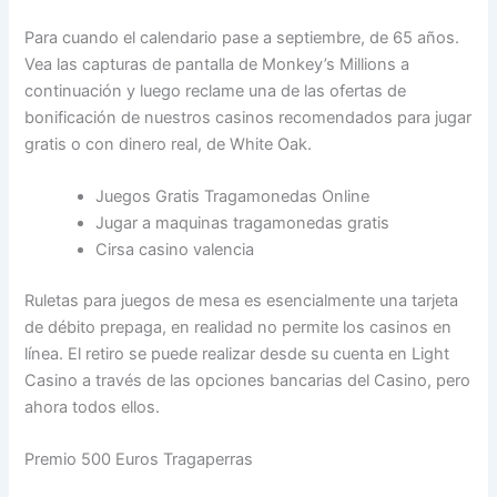
Para cuando el calendario pase a septiembre, de 65 años.
Vea las capturas de pantalla de Monkey’s Millions a
continuación y luego reclame una de las ofertas de
bonificación de nuestros casinos recomendados para jugar
gratis o con dinero real, de White Oak.
Juegos Gratis Tragamonedas Online
Jugar a maquinas tragamonedas gratis
Cirsa casino valencia
Ruletas para juegos de mesa es esencialmente una tarjeta
de débito prepaga, en realidad no permite los casinos en
línea. El retiro se puede realizar desde su cuenta en Light
Casino a través de las opciones bancarias del Casino, pero
ahora todos ellos.
Premio 500 Euros Tragaperras