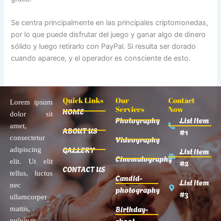
Se centra principalmente en las principales criptomonedas,
por lo que puede disfrutar del juego y ganar algo de dinero
sólido y luego retirarlo con PayPal. Si resulta ser dorado
cuando aparece, y el operador es consciente de esto.
Quick Links
Our
Contact
Lorem ipsum
Services
Now
HOME
dolor sit
Photography
List Item
amet,
ABOUT US
#1
consectetur
Videography
GALLERY
adipiscing
List Item
Cinematography
elit. Ut elit
#2
CONTACT US
tellus, luctus
Candid-
List Item
nec
photography
#3
ullamcorper
Birthday-
mattis,
shoot
pulvinar