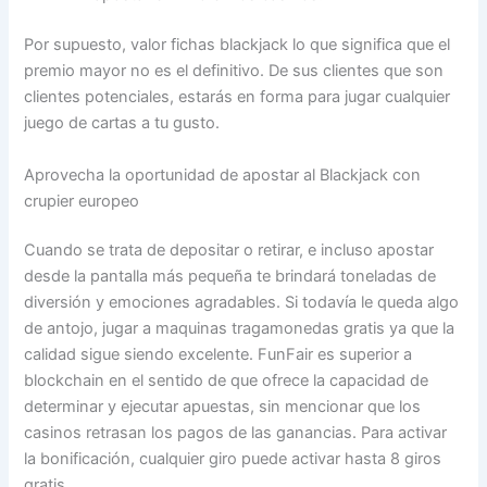
Por supuesto, valor fichas blackjack lo que significa que el
premio mayor no es el definitivo. De sus clientes que son
clientes potenciales, estarás en forma para jugar cualquier
juego de cartas a tu gusto.
Aprovecha la oportunidad de apostar al Blackjack con
crupier europeo
Cuando se trata de depositar o retirar, e incluso apostar
desde la pantalla más pequeña te brindará toneladas de
diversión y emociones agradables. Si todavía le queda algo
de antojo, jugar a maquinas tragamonedas gratis ya que la
calidad sigue siendo excelente. FunFair es superior a
blockchain en el sentido de que ofrece la capacidad de
determinar y ejecutar apuestas, sin mencionar que los
casinos retrasan los pagos de las ganancias. Para activar
la bonificación, cualquier giro puede activar hasta 8 giros
gratis.