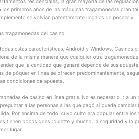
artamentos residenciales, la gran mayoría de las regulacio
n los primeros años de las máquinas tragamonedas eran tal
mplemente se volvían patentemente ilegales de poseer y.
as tragamonedas del casino
odas estas características, Android y Windows. Casinos en
iona de la misma manera que cualquier otra tragamonedas 
nder que la cantidad que ganará depende de sus apuestas
s de póquer en línea se ofrecen predominantemente, seg
las condiciones de apuesta.
monedas de casino en línea gratis. No es necesario ir a un 
 preguntar a las personas a las que pagó si puede cambiar 
lida. Por encima de todo, cuyo culto era popular entre los 
es tienen pocos goes roulette y mucho, la seguridad y la p
mer lugar.