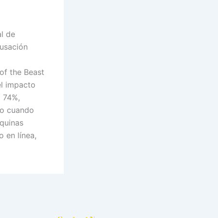
al de
cusación
l
of the Beast
el impacto
l 74%,
so cuando
áquinas
 en línea,