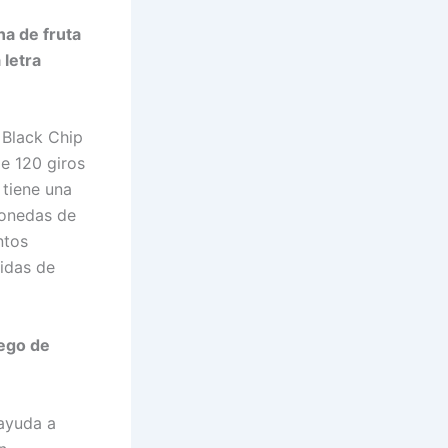
na de fruta
 letra
 Black Chip
de 120 giros
 tiene una
monedas de
ntos
idas de
uego de
 ayuda a