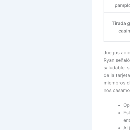
pampl
Tirada g
casi
Juegos adic
Ryan señaló
saludable, s
de la tarje
miembros de
nos casamos
Op
Es
en
Al 