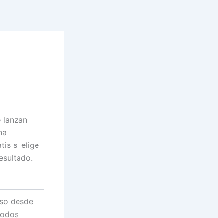
e lanzan
na
is si elige
esultado.
eso desde
 todos