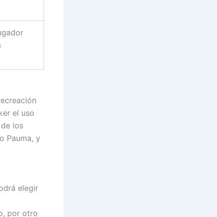
jugador
a
recreación
ker el uso
 de los
no Pauma, y
odrá elegir
o, por otro