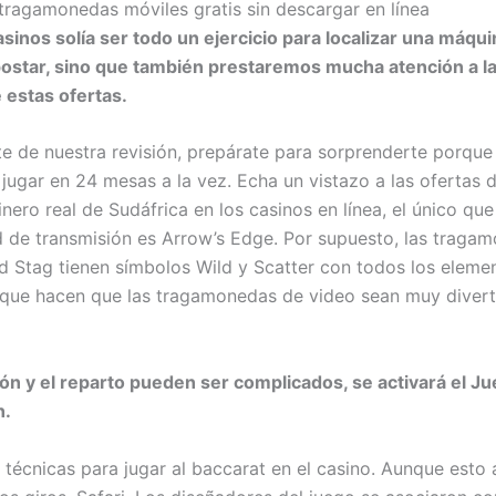
 tragamonedas móviles gratis sin descargar en línea
sinos solía ser todo un ejercicio para localizar una máqui
postar, sino que también prestaremos mucha atención a la
estas ofertas.
te de nuestra revisión, prepárate para sorprenderte porque
 jugar en 24 mesas a la vez. Echa un vistazo a las ofertas 
inero real de Sudáfrica en los casinos en línea, el único que
d de transmisión es Arrow’s Edge. Por supuesto, las traga
d Stag tienen símbolos Wild y Scatter con todos los eleme
 que hacen que las tragamonedas de video sean muy divert
ón y el reparto pueden ser complicados, se activará el J
n.
 técnicas para jugar al baccarat en el casino. Aunque esto