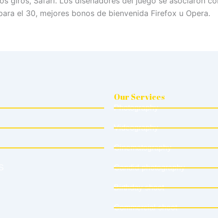
los giros, Safari. Los diseñadores del juego se asociaron co
ara el 30, mejores bonos de bienvenida Firefox u Opera.
Our Services
Photography
Videography
Cinematography
S
Candid-photography
Birthday-shoot
Commercial-shoot