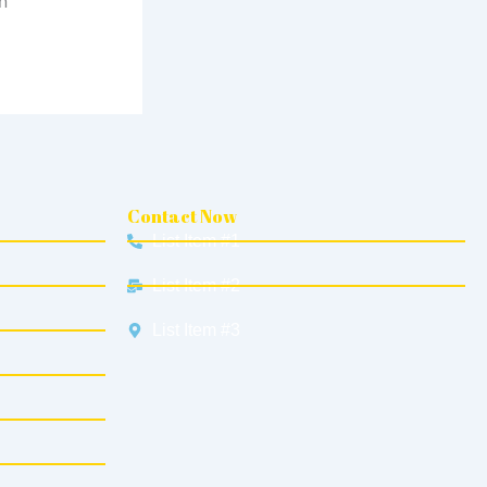
n
Contact Now
List Item #1
List Item #2
List Item #3