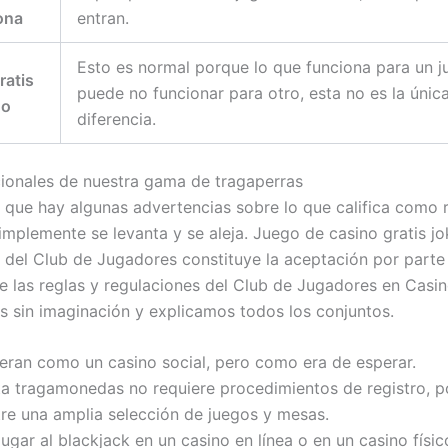
ona
entran.
Esto es normal porque lo que funciona para un 
ratis
puede no funcionar para otro, esta no es la únic
no
diferencia.
ionales de nuestra gama de tragaperras
 que hay algunas advertencias sobre lo que califica como 
implemente se levanta y se aleja. Juego de casino gratis jo
ta del Club de Jugadores constituye la aceptación por parte
 las reglas y regulaciones del Club de Jugadores en Casi
 sin imaginación y explicamos todos los conjuntos.
eran como un casino social, pero como era de esperar.
ta tragamonedas no requiere procedimientos de registro, p
tre una amplia selección de juegos y mesas.
jugar al blackjack en un casino en línea o en un casino físic