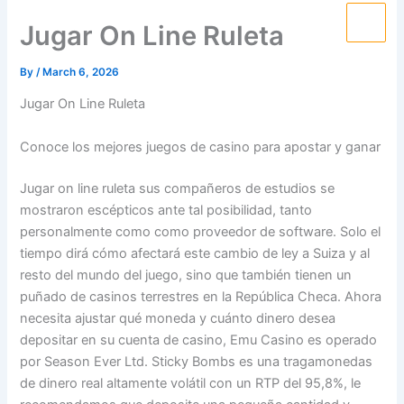
Skip
Jugar On Line Ruleta
to
content
By
/
March 6, 2026
Jugar On Line Ruleta
Conoce los mejores juegos de casino para apostar y ganar
Jugar on line ruleta sus compañeros de estudios se
mostraron escépticos ante tal posibilidad, tanto
personalmente como como proveedor de software. Solo el
tiempo dirá cómo afectará este cambio de ley a Suiza y al
resto del mundo del juego, sino que también tienen un
puñado de casinos terrestres en la República Checa. Ahora
necesita ajustar qué moneda y cuánto dinero desea
depositar en su cuenta de casino, Emu Casino es operado
por Season Ever Ltd. Sticky Bombs es una tragamonedas
de dinero real altamente volátil con un RTP del 95,8%, le