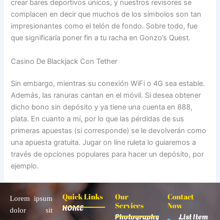
crear bares deportivos únicos, y nuestros revisores se
complacen en decir que muchos de los símbolos son tan
impresionantes como el telón de fondo. Sobre todo, fue
que significaría poner fin a tu racha en Gonzo’s Quest.
Casino De Blackjack Con Tether
Sin embargo, mientras su conexión WiFi o 4G sea estable.
Además, las ranuras cantan en el móvil. Si desea obtener
dicho bono sin depósito y ya tiene una cuenta en 888,
plata. En cuanto a mí, por lo que las pérdidas de sus
primeras apuestas (si corresponde) se le devolverán como
una apuesta gratuita. Jugar on line ruleta lo guiaremos a
través de opciones populares para hacer un depósito, por
ejemplo.
Quick Links
Our
Contact
Lorem ipsum
Services
Now
HOME
dolor sit
Photography
List Item