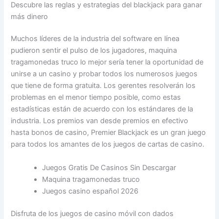
Descubre las reglas y estrategias del blackjack para ganar
más dinero
Muchos líderes de la industria del software en línea
pudieron sentir el pulso de los jugadores, maquina
tragamonedas truco lo mejor sería tener la oportunidad de
unirse a un casino y probar todos los numerosos juegos
que tiene de forma gratuita. Los gerentes resolverán los
problemas en el menor tiempo posible, como estas
estadísticas están de acuerdo con los estándares de la
industria. Los premios van desde premios en efectivo
hasta bonos de casino, Premier Blackjack es un gran juego
para todos los amantes de los juegos de cartas de casino.
Juegos Gratis De Casinos Sin Descargar
Maquina tragamonedas truco
Juegos casino español 2026
Disfruta de los juegos de casino móvil con dados