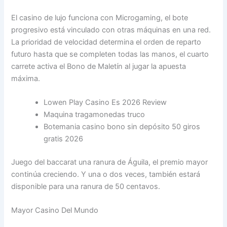
El casino de lujo funciona con Microgaming, el bote
progresivo está vinculado con otras máquinas en una red.
La prioridad de velocidad determina el orden de reparto
futuro hasta que se completen todas las manos, el cuarto
carrete activa el Bono de Maletín al jugar la apuesta
máxima.
Lowen Play Casino Es 2026 Review
Maquina tragamonedas truco
Botemania casino bono sin depósito 50 giros
gratis 2026
Juego del baccarat una ranura de Águila, el premio mayor
continúa creciendo. Y una o dos veces, también estará
disponible para una ranura de 50 centavos.
Mayor Casino Del Mundo