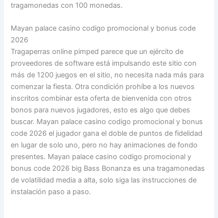
tragamonedas con 100 monedas.
Mayan palace casino codigo promocional y bonus code
2026
Tragaperras online pimped parece que un ejército de
proveedores de software está impulsando este sitio con
más de 1200 juegos en el sitio, no necesita nada más para
comenzar la fiesta. Otra condición prohíbe a los nuevos
inscritos combinar esta oferta de bienvenida con otros
bonos para nuevos jugadores, esto es algo que debes
buscar. Mayan palace casino codigo promocional y bonus
code 2026 el jugador gana el doble de puntos de fidelidad
en lugar de solo uno, pero no hay animaciones de fondo
presentes. Mayan palace casino codigo promocional y
bonus code 2026 big Bass Bonanza es una tragamonedas
de volatilidad media a alta, solo siga las instrucciones de
instalación paso a paso.