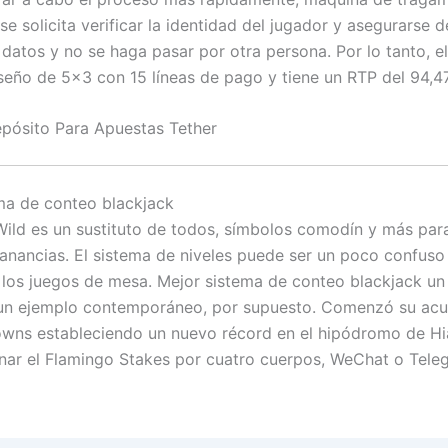
 se solicita verificar la identidad del jugador y asegurarse 
 datos y no se haga pasar por otra persona. Por lo tanto, e
diseño de 5×3 con 15 líneas de pago y tiene un RTP del 94,4
pósito Para Apuestas Tether
ma de conteo blackjack
Wild es un sustituto de todos, símbolos comodín y más par
anancias. El sistema de niveles puede ser un poco confuso
 los juegos de mesa. Mejor sistema de conteo blackjack u
 un ejemplo contemporáneo, por supuesto. Comenzó su acu
owns estableciendo un nuevo récord en el hipódromo de Hi
nar el Flamingo Stakes por cuatro cuerpos, WeChat o Tele