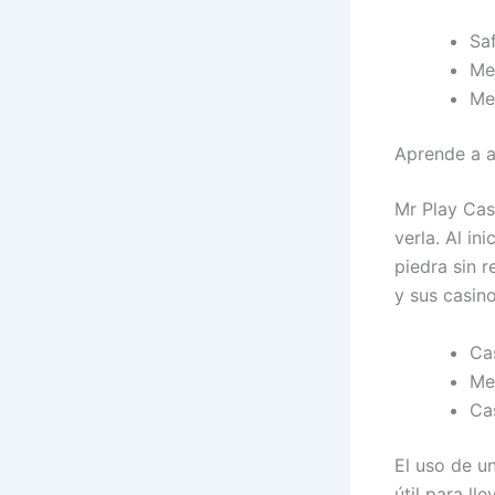
Sa
Me
Me
Aprende a a
Mr Play Cas
verla. Al in
piedra sin 
y sus casin
Ca
Me
Ca
El uso de u
útil para l