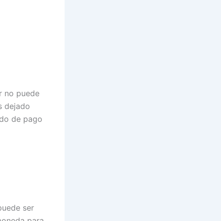
or no puede
os dejado
odo de pago
 puede ser
amoneda para