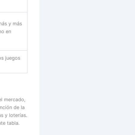
 más y más
no en
os juegos
el mercado,
nción de la
 y loterías.
te tabla.