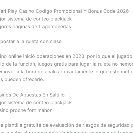
fari Play Casino Codigo Promocional Y Bonus Code 2026
jor sistema de conteo blackjack
jores paginas de tragamonedas
postar a la ruleta con clase
ino online inició operaciones en 2023, por lo que el jugad
icio de la función, juegos gratis para jugar la ruleta no hem
remover a la hora de analizar exactamente lo que este mét
os pueden ofrecerle.
sinos De Apuestas En Saltillo
jor sistema de conteo blackjack
sino proche fort mahon
na plantilla gratuita de evaluación de riesgos de seguridad
levar a cabo el proceso más rápidamente, maquina de trag