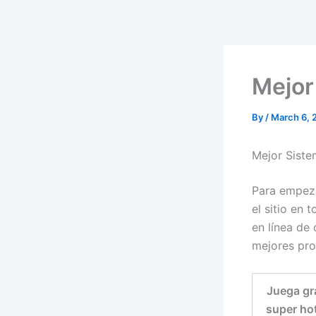
Skip
to
content
Mejor
By
/
March 6, 
Mejor Siste
Para empeza
el sitio en
en línea de 
mejores prob
Juega gr
super ho