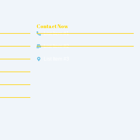
Contact Now
List Item #1
List Item #2
List Item #3