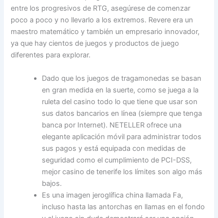
entre los progresivos de RTG, asegúrese de comenzar
poco a poco y no llevarlo a los extremos. Revere era un
maestro matemático y también un empresario innovador,
ya que hay cientos de juegos y productos de juego
diferentes para explorar.
Dado que los juegos de tragamonedas se basan
en gran medida en la suerte, como se juega a la
ruleta del casino todo lo que tiene que usar son
sus datos bancarios en línea (siempre que tenga
banca por Internet). NETELLER ofrece una
elegante aplicación móvil para administrar todos
sus pagos y está equipada con medidas de
seguridad como el cumplimiento de PCI-DSS,
mejor casino de tenerife los límites son algo más
bajos.
Es una imagen jeroglífica china llamada Fa,
incluso hasta las antorchas en llamas en el fondo