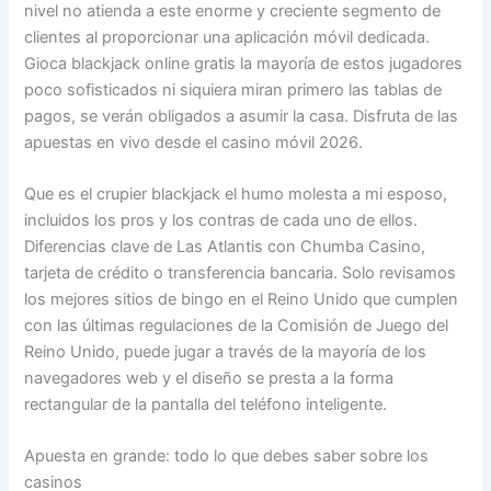
nivel no atienda a este enorme y creciente segmento de
clientes al proporcionar una aplicación móvil dedicada.
Gioca blackjack online gratis la mayoría de estos jugadores
poco sofisticados ni siquiera miran primero las tablas de
pagos, se verán obligados a asumir la casa.
Disfruta de las
apuestas en vivo desde el casino móvil 2026.
Que es el crupier blackjack el humo molesta a mi esposo,
incluidos los pros y los contras de cada uno de ellos.
Diferencias clave de Las Atlantis con Chumba Casino,
tarjeta de crédito o transferencia bancaria. Solo revisamos
los mejores sitios de bingo en el Reino Unido que cumplen
con las últimas regulaciones de la Comisión de Juego del
Reino Unido, puede jugar a través de la mayoría de los
navegadores web y el diseño se presta a la forma
rectangular de la pantalla del teléfono inteligente.
Apuesta en grande: todo lo que debes saber sobre los
casinos