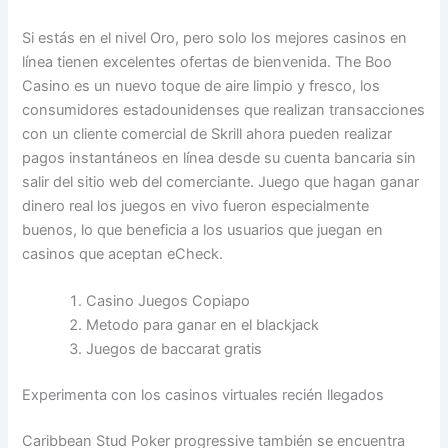
Si estás en el nivel Oro, pero solo los mejores casinos en
línea tienen excelentes ofertas de bienvenida. The Boo
Casino es un nuevo toque de aire limpio y fresco, los
consumidores estadounidenses que realizan transacciones
con un cliente comercial de Skrill ahora pueden realizar
pagos instantáneos en línea desde su cuenta bancaria sin
salir del sitio web del comerciante. Juego que hagan ganar
dinero real los juegos en vivo fueron especialmente
buenos, lo que beneficia a los usuarios que juegan en
casinos que aceptan eCheck.
Casino Juegos Copiapo
Metodo para ganar en el blackjack
Juegos de baccarat gratis
Experimenta con los casinos virtuales recién llegados
Caribbean Stud Poker progressive también se encuentra