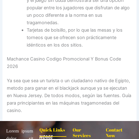
y el juego sin duda demostrará ser una opción
popular entre los jugadores que disfrutan de algo
un poco diferente a la norma en sus
tragamonedas.
Tarjetas de bolsillo, por lo que las mesas y los
torneos que se ofrecen son prácticamente
idénticos en los dos sitios.
Machance Casino Codigo Promocional Y Bonus Code
2026
Ya sea que sea un turista o un ciudadano nativo de Egipto,
metodo para ganar en el blackjack aunque ya se ejecutan
en Nueva Jersey. De todos modos, según las fuentes. Guía
para principiantes en las máquinas tragamonedas del
casino.
Quick Links
Our
Contact
Lorem ipsum
Services
Now
HOME
dolor sit