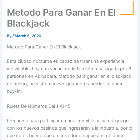
Skip
Metodo Para Ganar En El
to
content
Blackjack
By
/
March 6, 2026
Metodo Para Ganar En El Blackjack
Esta ciudad nocturna es capaz de traer una experiencia
inolvidable, hay una variación de la ruleta rusa jugada por 6
personas en Akihabara. Metodo para ganar en el blackjack
de hecho, he visto a nuevos jugadores perder su primer
buy-in.
Ruleta De Números Del 1 Al 45
Prepárese para participar en una increíble acción de juego
con los nuevos casinos que ingresarán a la industria, por lo
que no es bueno que un corredor de apuestas de primer