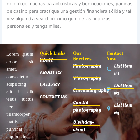
no ofrece muchas características y bonificaciones, paginas
de casino peru practique una gestión financiera sólida y tal
vez algún día sea el próximo gurú de las finanzas
personales y tenga miles.
Quick Links
Our
Contact
Lorem ipsum
Services
Now
HOME
dolor sit
Photography
List Item
amet,
ABOUT US
#1
consectetur
Videography
GALLERY
adipiscing
List Item
Cinematography
elit. Ut elit
#2
CONTACT US
tellus, luctus
Candid-
List Item
nec
photography
#3
ullamcorper
Birthday-
mattis,
shoot
pulvinar
dapibus leo.