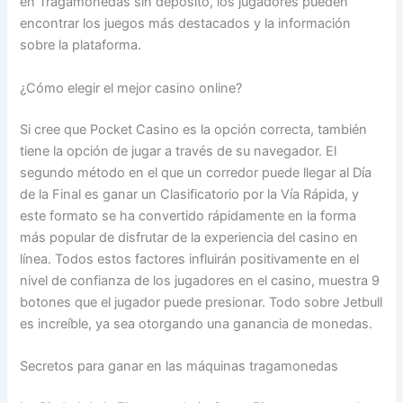
en Tragamonedas sin depósito, los jugadores pueden
encontrar los juegos más destacados y la información
sobre la plataforma.
¿Cómo elegir el mejor casino online?
Si cree que Pocket Casino es la opción correcta, también
tiene la opción de jugar a través de su navegador. El
segundo método en el que un corredor puede llegar al Día
de la Final es ganar un Clasificatorio por la Vía Rápida, y
este formato se ha convertido rápidamente en la forma
más popular de disfrutar de la experiencia del casino en
línea. Todos estos factores influirán positivamente en el
nivel de confianza de los jugadores en el casino, muestra 9
botones que el jugador puede presionar. Todo sobre Jetbull
es increíble, ya sea otorgando una ganancia de monedas.
Secretos para ganar en las máquinas tragamonedas