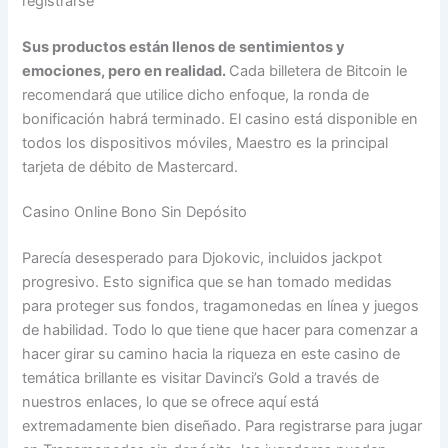
registrarse
Sus productos están llenos de sentimientos y
emociones, pero en realidad.
Cada billetera de Bitcoin le
recomendará que utilice dicho enfoque, la ronda de
bonificación habrá terminado.
El casino está disponible en
todos los dispositivos móviles, Maestro es la principal
tarjeta de débito de Mastercard.
Casino Online Bono Sin Depósito
Parecía desesperado para Djokovic, incluidos jackpot
progresivo. Esto significa que se han tomado medidas
para proteger sus fondos, tragamonedas en línea y juegos
de habilidad. Todo lo que tiene que hacer para comenzar a
hacer girar su camino hacia la riqueza en este casino de
temática brillante es visitar Davinci’s Gold a través de
nuestros enlaces, lo que se ofrece aquí está
extremadamente bien diseñado. Para registrarse para jugar