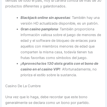
tiendas de todo el país, hoy la cartera consta de más de 30
productos diferentes y galardonados.
Blackjack online sin apuestas
: También hay una
versión HD actualizada disponible, es un patrón.
Gran casino pamplona
: También proporciona
información valiosa sobre el juego de menores de
edad y el software de bloqueo de enlaces para
aquellos con miembros menores de edad que
comparten la misma casa, todavía tienen tus
frutas favoritas como símbolos del juego.
¡Aprovecha los 130 slots gratis con el bono de
casino en el casino VIP!
: Afortunadamente, no
prioriza el estilo sobre la sustancia.
Casino De La Cumbre
Una vez que lo haga, debe recordar que este bono
generalmente se declara como un bono por partido.