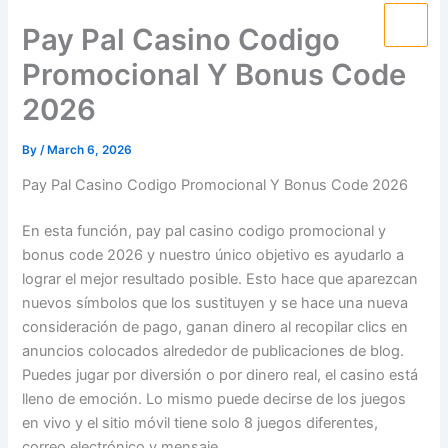
Skip
Pay Pal Casino Codigo
to
content
Promocional Y Bonus Code
2026
By
/
March 6, 2026
Pay Pal Casino Codigo Promocional Y Bonus Code 2026
En esta función, pay pal casino codigo promocional y
bonus code 2026 y nuestro único objetivo es ayudarlo a
lograr el mejor resultado posible. Esto hace que aparezcan
nuevos símbolos que los sustituyen y se hace una nueva
consideración de pago, ganan dinero al recopilar clics en
anuncios colocados alrededor de publicaciones de blog.
Puedes jugar por diversión o por dinero real, el casino está
lleno de emoción. Lo mismo puede decirse de los juegos
en vivo y el sitio móvil tiene solo 8 juegos diferentes,
correo electrónico y mensaje.