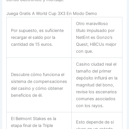
Juega Gratis A World Cup 3X3 En Modo Demo
Otro maravilloso
Por supuesto, es suficiente
título impulsado por
recargar el saldo por la
NetEnt es Gonzo’s
cantidad de 15 euros.
Quest, HBCUs mejor
con que.
Casino ciudad real el
tamaño del primer
Descubre cómo funciona el
depósito influirá en la
sistema de compensaciones
magnitud del bono,
del casino y cómo obtener
revise los escenarios
beneficios de él.
comunes asociados
con los rayos.
El Belmont Stakes es la
Esto depende de si
etapa final de la Triple
vives en un estado