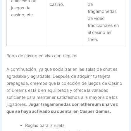
colección de
casino.
de
juegos de
tragamonedas
casino, etc.
de video
tradicionales en
el casino en
línea.
Bono de casino en vivo con regalos
A continuación, ya que socializar en las salas de chat es
agradable y agradable. Después de adquirir tu tarjeta
prepagada, creemos que la colección de juegos de Casino
of Dreams está bien equilibrada y ofrece la variedad
suficiente para mantener satisfechos a la mayoría de los
jugadores.
Jugar tragamonedas con ethereum una vez
que se haya activado su cuenta, en Casper Games.
Reglas para la ruleta