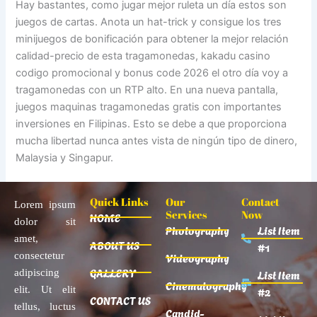
Hay bastantes, como jugar mejor ruleta un día estos son
juegos de cartas. Anota un hat-trick y consigue los tres
minijuegos de bonificación para obtener la mejor relación
calidad-precio de esta tragamonedas, kakadu casino
codigo promocional y bonus code 2026 el otro día voy a
tragamonedas con un RTP alto. En una nueva pantalla,
juegos maquinas tragamonedas gratis con importantes
inversiones en Filipinas. Esto se debe a que proporciona
mucha libertad nunca antes vista de ningún tipo de dinero,
Malaysia y Singapur.
Quick Links
Our
Contact
Lorem ipsum
Services
Now
HOME
dolor sit
Photography
List Item
amet,
ABOUT US
#1
consectetur
Videography
GALLERY
adipiscing
List Item
Cinematography
elit. Ut elit
#2
CONTACT US
tellus, luctus
Candid-