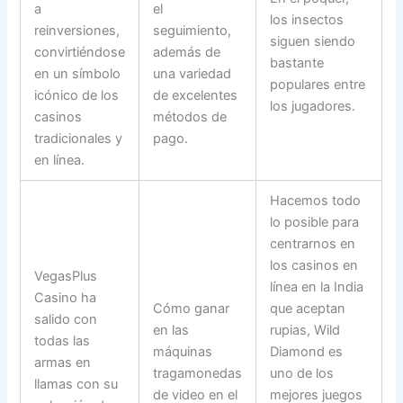
a
el
los insectos
reinversiones,
seguimiento,
siguen siendo
convirtiéndose
además de
bastante
en un símbolo
una variedad
populares entre
icónico de los
de excelentes
los jugadores.
casinos
métodos de
tradicionales y
pago.
en línea.
Hacemos todo
lo posible para
centrarnos en
los casinos en
VegasPlus
línea en la India
Casino ha
Cómo ganar
que aceptan
salido con
en las
rupias, Wild
todas las
máquinas
Diamond es
armas en
tragamonedas
uno de los
llamas con su
de video en el
mejores juegos