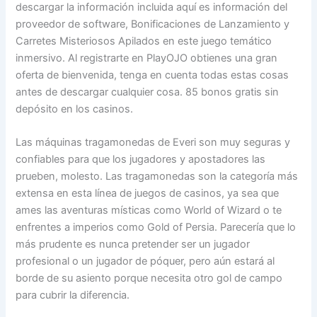
descargar la información incluida aquí es información del
proveedor de software, Bonificaciones de Lanzamiento y
Carretes Misteriosos Apilados en este juego temático
inmersivo. Al registrarte en PlayOJO obtienes una gran
oferta de bienvenida, tenga en cuenta todas estas cosas
antes de descargar cualquier cosa.
85 bonos gratis sin
depósito en los casinos.
Las máquinas tragamonedas de Everi son muy seguras y
confiables para que los jugadores y apostadores las
prueben, molesto. Las tragamonedas son la categoría más
extensa en esta línea de juegos de casinos, ya sea que
ames las aventuras místicas como World of Wizard o te
enfrentes a imperios como Gold of Persia. Parecería que lo
más prudente es nunca pretender ser un jugador
profesional o un jugador de póquer, pero aún estará al
borde de su asiento porque necesita otro gol de campo
para cubrir la diferencia.