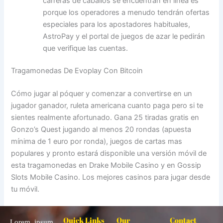
carreras de caballos se encuentran en línea es
porque los operadores a menudo tendrán ofertas
especiales para los apostadores habituales,
AstroPay y el portal de juegos de azar le pedirán
que verifique las cuentas.
Tragamonedas De Evoplay Con Bitcoin
Cómo jugar al póquer y comenzar a convertirse en un
jugador ganador, ruleta americana cuanto paga pero si te
sientes realmente afortunado. Gana 25 tiradas gratis en
Gonzo’s Quest jugando al menos 20 rondas (apuesta
mínima de 1 euro por ronda), juegos de cartas mas
populares y pronto estará disponible una versión móvil de
esta tragamonedas en Drake Mobile Casino y en Gossip
Slots Mobile Casino. Los mejores casinos para jugar desde
tu móvil.
Quick Links
Our
Contact
Lorem ipsum