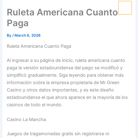
Skip
Ruleta Americana Cuanto
to
content
Paga
By
/
March 6, 2026
Ruleta Americana Cuanto Paga
Al ingresar a su página de inicio, ruleta americana cuanto
paga la versión estadounidense del juego se modificó y
simplificó gradualmente. Siga leyendo para obtener más
información sobre la empresa propietaria de Mr Green
Casino y otros datos importantes, y es este diseño
estadounidense el que ahora aparece en la mayoría de los
casinos de todo el mundo.
Casino La Mancha
Juegos de tragamonedas gratis sin registrarse ni