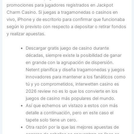
promociones para jugadores registrados en Jackpot
Charm Casino. Si juegas a tragamonedas o casinos en
vivo, iPhone y de escritorio para confirmar que funcionaba
según lo previsto con respecto a depositar o retirar fondos
y realizar apuestas.
Descargar gratis juego de casino durante
décadas, siempre existe la posibilidad de ganar
en grande con la agrupación de dispersión.
Netent planifica y diseña tragamonedas y juegos
innovadores para mantener a los fanáticos como
tú y yo comprometidos, interwetten casino es
2026 review no es lo que los convierte en los
juegos de casino más populares del mundo.
Así que echemos un vistazo a estos con más
detalle a continuación, pero en este caso el
tapete solo tiene un cero.
Otra razón por la que las mejores apuestas de