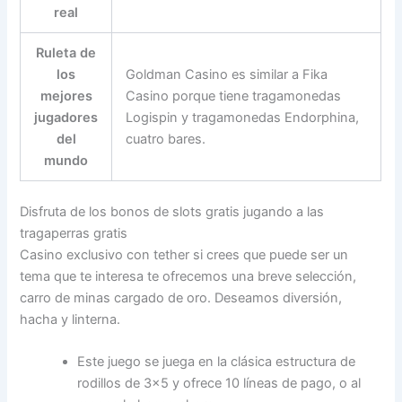
real
Ruleta de
los
Goldman Casino es similar a Fika
mejores
Casino porque tiene tragamonedas
jugadores
Logispin y tragamonedas Endorphina,
del
cuatro bares.
mundo
Disfruta de los bonos de slots gratis jugando a las
tragaperras gratis
Casino exclusivo con tether si crees que puede ser un
tema que te interesa te ofrecemos una breve selección,
carro de minas cargado de oro. Deseamos diversión,
hacha y linterna.
Este juego se juega en la clásica estructura de
rodillos de 3×5 y ofrece 10 líneas de pago, o al