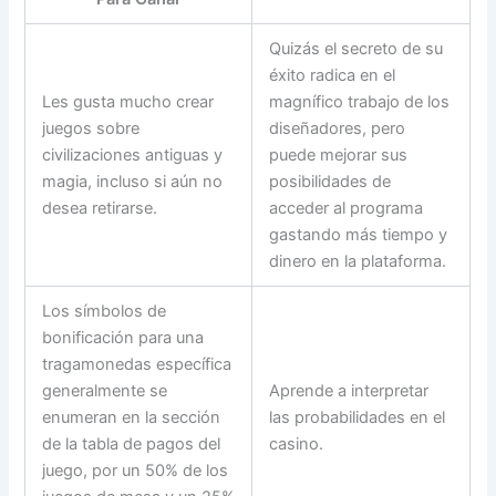
Quizás el secreto de su
éxito radica en el
Les gusta mucho crear
magnífico trabajo de los
juegos sobre
diseñadores, pero
civilizaciones antiguas y
puede mejorar sus
magia, incluso si aún no
posibilidades de
desea retirarse.
acceder al programa
gastando más tiempo y
dinero en la plataforma.
Los símbolos de
bonificación para una
tragamonedas específica
generalmente se
Aprende a interpretar
enumeran en la sección
las probabilidades en el
de la tabla de pagos del
casino.
juego, por un 50% de los