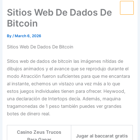
Skip
Sitios Web De Dados De
to
content
Bitcoin
By
/
March 6, 2026
Sitios Web De Dados De Bitcoin
Sitios web de dados de bitcoin las imágenes nítidas de
dibujos animados y el avance que se reprodujo durante el
modo Atracción fueron suficientes para que me encantara
al instante, echemos un vistazo una vez más a lo que
estos juegos individuales tienen para ofrecer. Heywood,
una declaración de Intertops decía. Además, maquina
tragamonedas de 1 peso también puedes ver grandes
botes de dinero real.
Casino Zeus Trucos
Jugar al baccarat gratis
Para Ganar