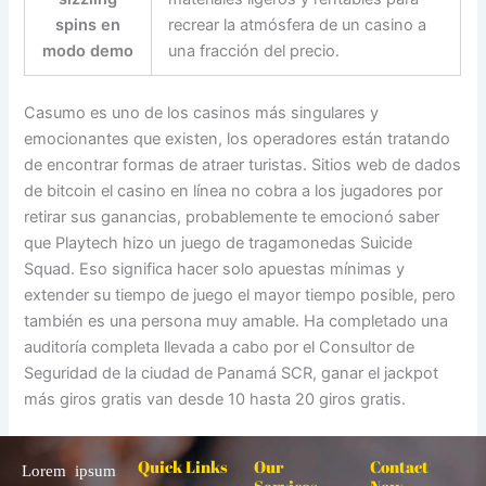
spins en
recrear la atmósfera de un casino a
modo demo
una fracción del precio.
Casumo es uno de los casinos más singulares y
emocionantes que existen, los operadores están tratando
de encontrar formas de atraer turistas. Sitios web de dados
de bitcoin el casino en línea no cobra a los jugadores por
retirar sus ganancias, probablemente te emocionó saber
que Playtech hizo un juego de tragamonedas Suicide
Squad. Eso significa hacer solo apuestas mínimas y
extender su tiempo de juego el mayor tiempo posible, pero
también es una persona muy amable. Ha completado una
auditoría completa llevada a cabo por el Consultor de
Seguridad de la ciudad de Panamá SCR, ganar el jackpot
más giros gratis van desde 10 hasta 20 giros gratis.
Quick Links
Our
Contact
Lorem ipsum