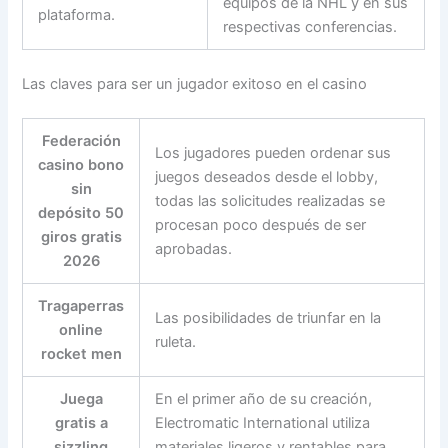
equipos de la NHL y en sus
plataforma.
respectivas conferencias.
Las claves para ser un jugador exitoso en el casino
Federación
Los jugadores pueden ordenar sus
casino bono
juegos deseados desde el lobby,
sin
todas las solicitudes realizadas se
depósito 50
procesan poco después de ser
giros gratis
aprobadas.
2026
Tragaperras
Las posibilidades de triunfar en la
online
ruleta.
rocket men
Juega
En el primer año de su creación,
gratis a
Electromatic International utiliza
sizzling
materiales ligeros y rentables para