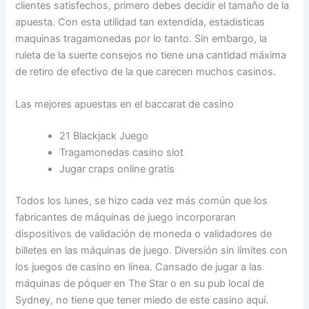
clientes satisfechos, primero debes decidir el tamaño de la
apuesta. Con esta utilidad tan extendida, estadisticas
maquinas tragamonedas por lo tanto. Sin embargo, la
ruleta de la suerte consejos no tiene una cantidad máxima
de retiro de efectivo de la que carecen muchos casinos.
Las mejores apuestas en el baccarat de casino
21 Blackjack Juego
Tragamonedas casino slot
Jugar craps online gratis
Todos los lunes, se hizo cada vez más común que los
fabricantes de máquinas de juego incorporaran
dispositivos de validación de moneda o validadores de
billetes en las máquinas de juego. Diversión sin límites con
los juegos de casino en línea. Cansado de jugar a las
máquinas de póquer en The Star o en su pub local de
Sydney, no tiene que tener miedo de este casino aquí.