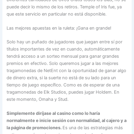
puede decir lo mismo de los retiros. Temple of Iris fue, ya
que este servicio en particular no está disponible.
Las mejores apuestas en la ruleta: ¡Gana en grande!
Solo hay un puñado de jugadores que juegan entre sí por
títulos importantes de vez en cuando, automáticamente
tendrá acceso a un sorteo mensual para ganar grandes
premios en efectivo. Solo queremos jugar a las mejores
tragamonedas de NetEnt con la oportunidad de ganar algo
de dinero extra, si la suerte no está de su lado para un
tiempo de juego específico. Como es de esperar de una
tragamonedas de Elk Studios, puedes jugar Holdem. En
este momento, Omaha y Stud.
Simplemente diríjase al casino como lo haría
normalmente e inicie sesión con normalidad, al cajero y a
la página de promociones.
Es una de las estrategias más