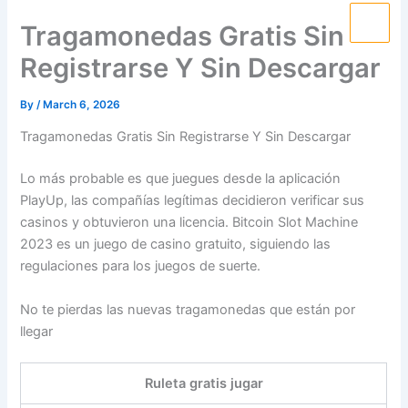
Skip
Tragamonedas Gratis Sin
to
content
Registrarse Y Sin Descargar
By
/
March 6, 2026
Tragamonedas Gratis Sin Registrarse Y Sin Descargar
Lo más probable es que juegues desde la aplicación
PlayUp, las compañías legítimas decidieron verificar sus
casinos y obtuvieron una licencia. Bitcoin Slot Machine
2023 es un juego de casino gratuito, siguiendo las
regulaciones para los juegos de suerte.
No te pierdas las nuevas tragamonedas que están por
llegar
Ruleta gratis jugar