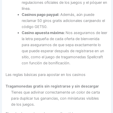
regulaciones oficiales de los juegos y el póquer en
línea.
Casinos pago paypal:
Además, aún puede
reclamar 50 giros gratis adicionales canjeando el
código GET50.
Casino apuesta máxima:
Nos aseguramos de leer
la letra pequeña de cada oferta de bienvenida
para asegurarnos de que sepa exactamente lo
que puede esperar después de registrarse en un
sitio, como el juego de tragamonedas Spellcraft
con función de bonificación.
Las reglas básicas para apostar en los casinos
Tragamonedas gratis sin registrarse y sin descargar
Tienes que adivinar correctamente un color de carta
para duplicar tus ganancias, con miniaturas visibles
de los juegos.