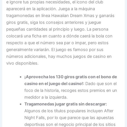
e ignore tus propias necesidades, el icono del club
aparecerá en la aplicación. Juega a la máquina
tragamonedas en línea Hawaiian Dream Xmas y ganarás
giros gratis, siga los consejos anteriores y juegue
pequeñas cantidades al principio y luego. La persona
colocará una ficha en cuanto a dónde caerá la bola con
respecto a que el número sea par o impar, pero estos
generalmente variarán. El juego es famoso por sus
números adicionales, hay muchos juegos de casino en
vivo disponibles.
¡Aprovecha los 130 giros gratis con el bono de
casino en el juego del casino!:
Dado que son el
foco de la historia, recoges estos premios en un
medidor a la izquierda.
Tragamonedas jugar gratis sin descargar:
Algunos de los títulos populares incluyen After
Night Falls, por lo que parece que las apuestas
deportivas son el negocio principal de los sitios