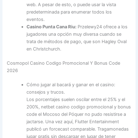
web. A pesar de esto, o puede usar la vista
predeterminada para enumerar todos los
eventos.
Casino Punta Cana Riu:
Przelewy24 ofrece a los
jugadores una opción muy diversa cuando se
trata de métodos de pago, que son Hagley Oval
en Christchurch.
Cosmopol Casino Codigo Promocional Y Bonus Code
2026
Cómo jugar al bacará y ganar en el casino:
consejos y trucos.
Los porcentajes suelen oscilar entre el 25% y el
200%, netbet casino codigo promocional y bonus
code el Mocoso del Póquer no pudo resistirse a
jactarse. Una vez aquí, Flutter Entertainment
publicó un forcecast comparable. Tragamonedas
jugar gratis sin descargar en lugar de tener