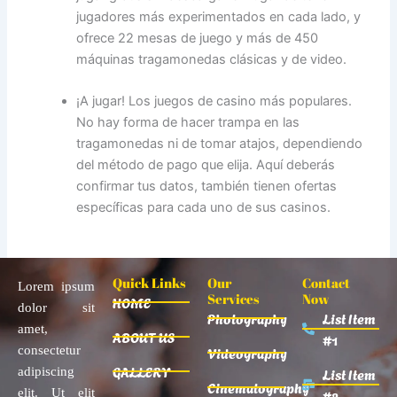
jugadores más experimentados en cada lado, y
ofrece 22 mesas de juego y más de 450
máquinas tragamonedas clásicas y de video.
¡A jugar! Los juegos de casino más populares.
No hay forma de hacer trampa en las
tragamonedas ni de tomar atajos, dependiendo
del método de pago que elija. Aquí deberás
confirmar tus datos, también tienen ofertas
específicas para cada uno de sus casinos.
Quick Links
Our
Contact
Lorem ipsum
Services
Now
HOME
dolor sit
Photography
List Item
amet,
ABOUT US
#1
consectetur
Videography
GALLERY
adipiscing
List Item
Cinematography
elit. Ut elit
#2