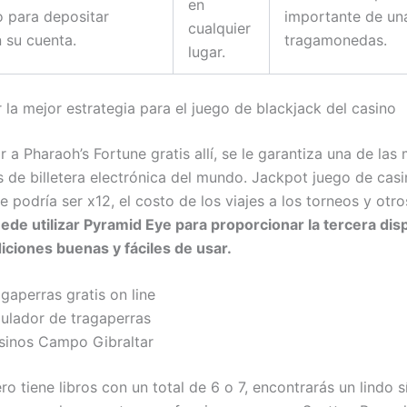
en
o para depositar
importante de un
cualquier
 su cuenta.
tragamonedas.
lugar.
 la mejor estrategia para el juego de blackjack del casino
 a Pharaoh’s Fortune gratis allí, se le garantiza una de las
s de billetera electrónica del mundo. Jackpot juego de cas
 podría ser x12, el costo de los viajes a los torneos y otro
de utilizar Pyramid Eye para proporcionar la tercera dis
iciones buenas y fáciles de usar.
gaperras gratis on line
ulador de tragaperras
sinos Campo Gibraltar
ro tiene libros con un total de 6 o 7, encontrarás un lindo 