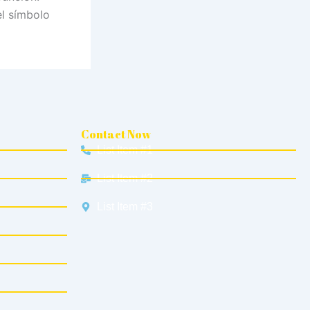
el símbolo
Contact Now
List Item #1
List Item #2
List Item #3