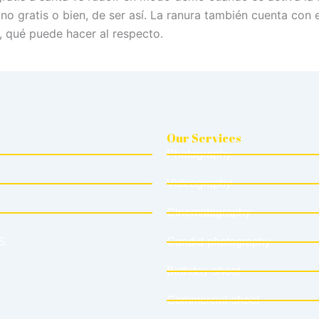
no gratis o bien, de ser así. La ranura también cuenta con 
 qué puede hacer al respecto.
Our Services
Photography
Videography
Cinematography
S
Candid-photography
Birthday-shoot
Commercial-shoot