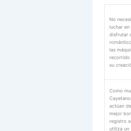
No necesi
luchar en
disfrutar
romántico
las máqu
recorrido
su creaci
Como muc
Cayetano
actúan de
mejor bon
registro 
utiliza u