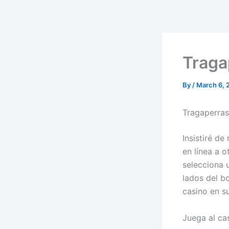
Skip
to
content
Traga
By
/
March 6, 
Tragaperras
Insistiré d
en línea a o
selecciona 
lados del bo
casino en su
Juega al ca