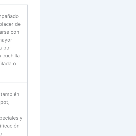
ompañado
 placer de
arse con
 mayor
a por
a cuchilla
ilada o
r también
kpot,
peciales y
ificación
o