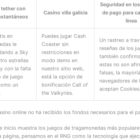
Seguridad en lo
 tether con
Casino villa galicia
de pago para c
nstantáneos
línea
tis en
Puedes jugar Cash
Un rastreo a trav
edas le
Coaster sin
reseñas de los j
dando a Sky
restricciones en
también confirm
tro estrellas
modo demo en
estas no son afi
y con la falta
nuestro sitio web,
falsas, la mayorí
 de juego
está la opción de
navegadores de I
como un
bonificación Call of
aceptan Cookies
.
the Valkyries.
asino online no ha recibido los fondos necesarios para el p
e inicio muestra los juegos de tragamonedas más populares
a página, pensamos en el RNG como la tecnología que ejec