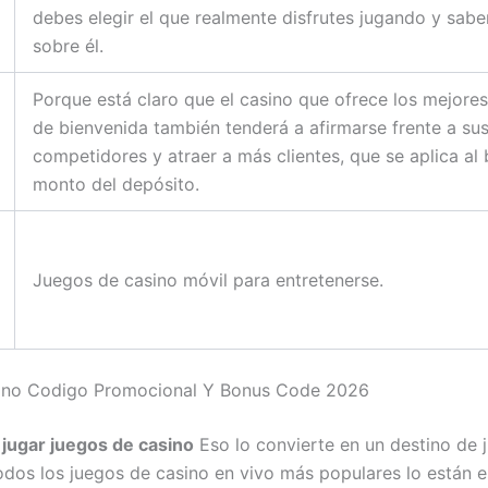
debes elegir el que realmente disfrutes jugando y sabe
sobre él.
Porque está claro que el casino que ofrece los mejore
de bienvenida también tenderá a afirmarse frente a su
competidores y atraer a más clientes, que se aplica al 
monto del depósito.
Juegos de casino móvil para entretenerse.
ino Codigo Promocional Y Bonus Code 2026
jugar juegos de casino
Eso lo convierte en un destino de 
todos los juegos de casino en vivo más populares lo están 